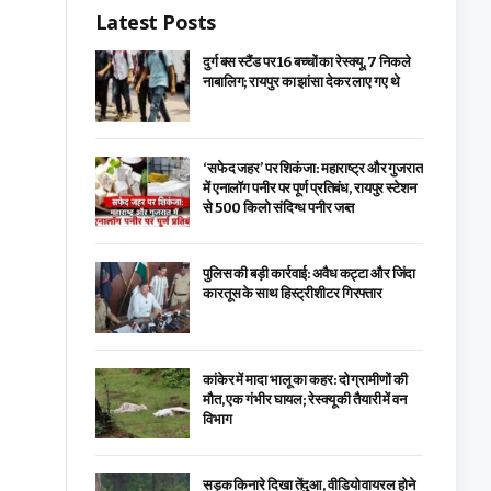
Latest Posts
दुर्ग बस स्टैंड पर 16 बच्चों का रेस्क्यू, 7 निकले
नाबालिग; रायपुर का झांसा देकर लाए गए थे
‘सफेद जहर’ पर शिकंजा: महाराष्ट्र और गुजरात
में एनालॉग पनीर पर पूर्ण प्रतिबंध, रायपुर स्टेशन
से 500 किलो संदिग्ध पनीर जब्त
पुलिस की बड़ी कार्रवाई: अवैध कट्टा और जिंदा
कारतूस के साथ हिस्ट्रीशीटर गिरफ्तार
कांकेर में मादा भालू का कहर: दो ग्रामीणों की
मौत, एक गंभीर घायल; रेस्क्यू की तैयारी में वन
विभाग
सड़क किनारे दिखा तेंदुआ, वीडियो वायरल होने