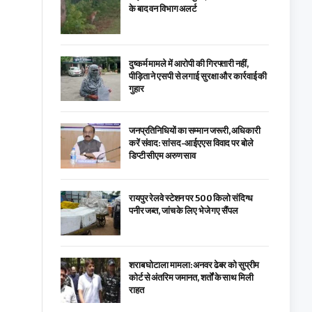
के बाद वन विभाग अलर्ट
दुष्कर्म मामले में आरोपी की गिरफ्तारी नहीं,
पीड़िता ने एसपी से लगाई सुरक्षा और कार्रवाई की
गुहार
जनप्रतिनिधियों का सम्मान जरूरी, अधिकारी
करें संवाद: सांसद-आईएएस विवाद पर बोले
डिप्टी सीएम अरुण साव
रायपुर रेलवे स्टेशन पर 500 किलो संदिग्ध
पनीर जब्त, जांच के लिए भेजे गए सैंपल
शराब घोटाला मामला: अनवर ढेबर को सुप्रीम
कोर्ट से अंतरिम जमानत, शर्तों के साथ मिली
राहत