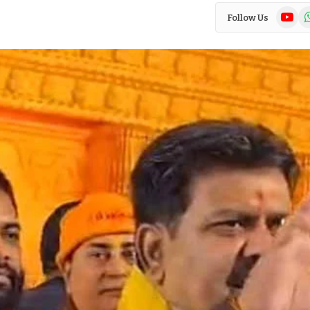
YouTub
Wh
Follow Us