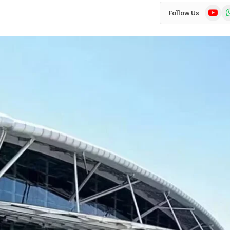
YouTub
Wh
Follow Us