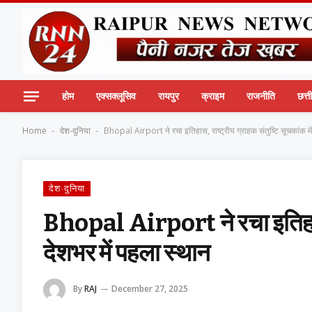
होम
एक्सक्लूसिव
रायपुर
क्राइम
राजनीति
छत्
Home
देश-दुनिया
Bhopal Airport ने रचा इतिहास, राष्ट्रीय ग्राहक संतुष्टि सूचकांक में
-
-
देश-दुनिया
Bhopal Airport ने रचा इतिहास, र
देशभर में पहला स्थान
By
RAJ
December 27, 2025