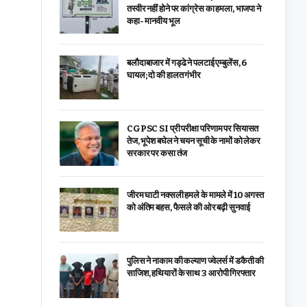
तस्वीर नहीं होने पर कांग्रेस का हमला, भाजपा ने
कहा- मानवीय भूल
बलौदाबाजार में गड्ढे ने पलटाई एम्बुलेंस, 6
घायल; दो की हालत गंभीर
CGPSC SI प्री परीक्षा परिणाम पर सियासत
तेज, भूपेश बघेल ने चयन सूची के नामों को लेकर
सरकार पर कसा तंज
जीरम घाटी नक्सली हमले के मामले में 10 अगस्त
को अंतिम बहस, फैसले की ओर बढ़ी सुनवाई
पुलिस ने नाकाम की कल्याण ज्वेलर्स में डकैती की
साजिश, हथियारों के साथ 3 आरोपी गिरफ्तार