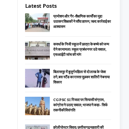
Latest Posts
प्रमोशन और गैर-शैक्षणिक कार्यों का मुद्दा
उठाकर शिक्षकों ने सौंपा ज्ञापन, जल्द कार्रवाई का
आश्वासन
कवर्धा के निजी स्कूल में छात्रा के बच्चे को जन्म
देने का मामला: स्कूल प्रबंधन पर उठे सवाल,
एसआईटी जांच की मांग
बिलासपुर में बुजुर्ग महिला से दो लाख के जेवर
ठगे, बस स्टैंड का रास्ता पूछकर शातिरों ने बनाया
शिकार
CGPSC SI रिजल्ट पर सियासी संग्राम,
कांग्रेस ने उठाए सवाल; भाजपा ने कहा- सिर्फ
तकनीकी विसंगति
हरेली पोस्टर विवाद: छत्तीसगढ़ महतारी की