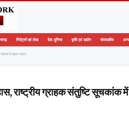
तीसगढ़
रिपोर्ट्स एवं लेख
देश-दुनिया
कृषि एवं उद्योग
संपादकीय
अन्
 देशभर में पहला स्थान
ाष्ट्रीय ग्राहक संतुष्टि सूचकांक में