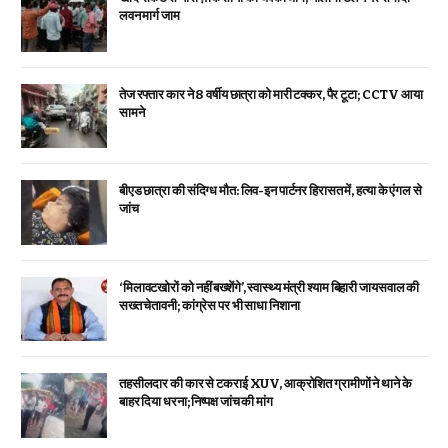
लवन मार्ग जाम
तेज रफ्तार कार ने 8 वर्षीय छात्रा को मारी टक्कर, पैर टूटा; CCTV आया
सामने
बीएड छात्रा की संदिग्ध मौत: लिव-इन पार्टनर हिरासत में, हत्या के एंगल से
जांच
‘मिलावटखोरों को नहीं बख्शेंगे’, स्वास्थ्य मंत्री श्याम बिहारी जायसवाल की
सख्त चेतावनी; कांग्रेस पर भी साधा निशाना
तहसीलदार की कार से टकराई XUV, आक्रोशित ग्रामीणों ने थाने के
बाहर दिया धरना; निष्पक्ष जांच की मांग