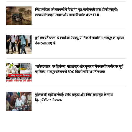
जिंदा महिला को कागजों में दिखाया मृत, जमीन की करा दी रजिस्ट्री:
तत्कालीन तहसीलदार और पटवारी समेत 4 पर FIR
दुर्ग बस स्टैंड पर 16 बच्चों का रेस्क्यू, 7 निकले नाबालिग; रायपुर का झांसा
देकर लाए गए थे
‘सफेद जहर’ पर शिकंजा: महाराष्ट्र और गुजरात में एनालॉग पनीर पर पूर्ण
प्रतिबंध, रायपुर स्टेशन से 500 किलो संदिग्ध पनीर जब्त
पुलिस की बड़ी कार्रवाई: अवैध कट्टा और जिंदा कारतूस के साथ
हिस्ट्रीशीटर गिरफ्तार