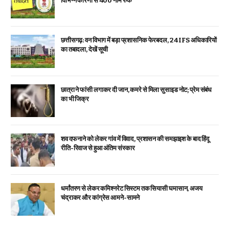
विभिन्न कारणों से 400 नाम रुके
छत्तीसगढ़: वन विभाग में बड़ा प्रशासनिक फेरबदल, 24 IFS अधिकारियों
का तबादला, देखें सूची
छात्रा ने फांसी लगाकर दी जान, कमरे से मिला सुसाइड नोट; प्रेम संबंध
का भी जिक्र
शव दफनाने को लेकर गांव में विवाद, प्रशासन की समझाइश के बाद हिंदू
रीति-रिवाज से हुआ अंतिम संस्कार
धर्मांतरण से लेकर कमिश्नरेट सिस्टम तक सियासी घमासान, अजय
चंद्राकर और कांग्रेस आमने-सामने