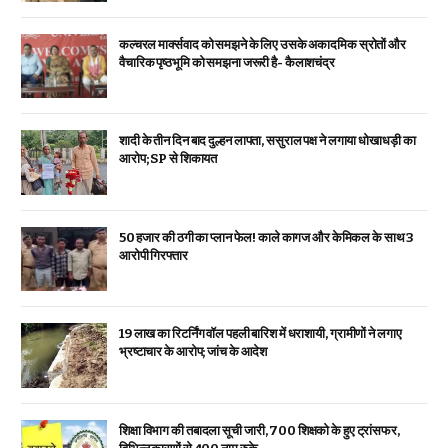
कल्चरल मार्क्सवाद को समझने के लिए उसके अकादमिक स्रोतों और
वैचारिक पृष्ठभूमि को समझना जरूरी है- कैलाशचंद्र
शादी के तीन दिन बाद दुल्हन लापता, ससुराल पक्ष ने लगाया धोखाधड़ी का
आरोप; SP से शिकायत
₹50 हजार की ठगी का प्लान फेल! काले कागज और केमिकल के साथ 3
आरोपी गिरफ्तार
19 लाख का रिटर्निंग वॉल पहली बारिश में धराशायी, ग्रामीणों ने लगाए
भ्रष्टाचार के आरोप; जांच के आदेश
शिक्षा विभाग की तबादला सूची जारी, 700 शिक्षको के हुए ट्रांसफर,