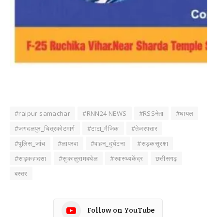
#raipur samachar
#RNN24 NEWS
#RSSनेता
#घायल
#जगदलपुर_चित्रकोटमार्ग
#टाटा_मैजिक
#तेजरफ्तार
#पुलिस_जांच
#लापरवा
#वाहन_दुर्घटना
#सड़कसुरक्षा
#सड़कहादसा
#सुकालुरामबघेल
#स्वास्थ्यकेंद्र
छत्तीसगढ़
बस्तर
Follow on YouTube