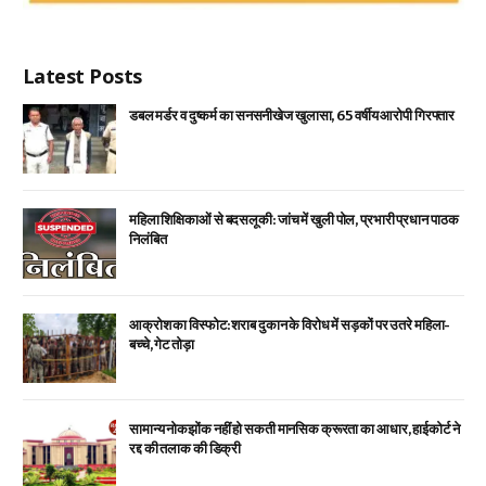
Latest Posts
डबल मर्डर व दुष्कर्म का सनसनीखेज खुलासा, 65 वर्षीय आरोपी गिरफ्तार
महिला शिक्षिकाओं से बदसलूकी: जांच में खुली पोल, प्रभारी प्रधान पाठक
निलंबित
आक्रोश का विस्फोट: शराब दुकान के विरोध में सड़कों पर उतरे महिला-
बच्चे, गेट तोड़ा
सामान्य नोकझोंक नहीं हो सकती मानसिक क्रूरता का आधार, हाईकोर्ट ने
रद्द की तलाक की डिक्री