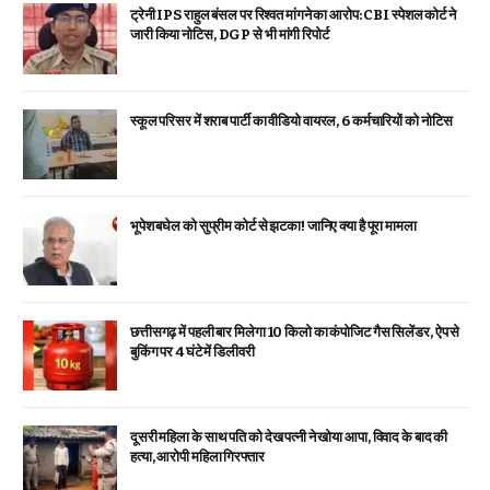
ट्रेनी IPS राहुल बंसल पर रिश्वत मांगने का आरोप: CBI स्पेशल कोर्ट ने
जारी किया नोटिस, DGP से भी मांगी रिपोर्ट
स्कूल परिसर में शराब पार्टी का वीडियो वायरल, 6 कर्मचारियों को नोटिस
भूपेश बघेल को सुप्रीम कोर्ट से झटका! जानिए क्या है पूरा मामला
छत्तीसगढ़ में पहली बार मिलेगा 10 किलो का कंपोजिट गैस सिलेंडर, ऐप से
बुकिंग पर 4 घंटे में डिलीवरी
दूसरी महिला के साथ पति को देख पत्नी ने खोया आपा, विवाद के बाद की
हत्या, आरोपी महिला गिरफ्तार