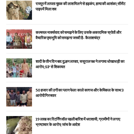
रायपुर में लापता युवक की लाश मिलने से हड़कंप, हत्या की आशंका; सीमेंट
पाइप में मिला शव
कल्चरल मार्क्सवाद को समझने के लिए उसके अकादमिक स्रोतों और
वैचारिक पृष्ठभूमि को समझना जरूरी है- कैलाशचंद्र
शादी के तीन दिन बाद दुल्हन लापता, ससुराल पक्ष ने लगाया धोखाधड़ी का
आरोप; SP से शिकायत
₹50 हजार की ठगी का प्लान फेल! काले कागज और केमिकल के साथ 3
आरोपी गिरफ्तार
19 लाख का रिटर्निंग वॉल पहली बारिश में धराशायी, ग्रामीणों ने लगाए
भ्रष्टाचार के आरोप; जांच के आदेश