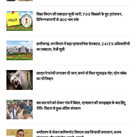
शिक्षा विभाग की तबादला सूची जारी, 700 शिक्षको के हुए ट्रांसफर,
विभिन्न कारणों से 400 नाम रुके
छत्तीसगढ़: वन विभाग में बड़ा प्रशासनिक फेरबदल, 24 IFS अधिकारियों
का तबादला, देखें सूची
छात्रा ने फांसी लगाकर दी जान, कमरे से मिला सुसाइड नोट; प्रेम संबंध
का भी जिक्र
शव दफनाने को लेकर गांव में विवाद, प्रशासन की समझाइश के बाद हिंदू
रीति-रिवाज से हुआ अंतिम संस्कार
धर्मांतरण से लेकर कमिश्नरेट सिस्टम तक सियासी घमासान, अजय