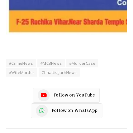
#CrimeNews
#MCBNews
#MurderCase
#WifeMurder
ChhattisgarhNews
Follow on YouTube
Follow on WhatsApp