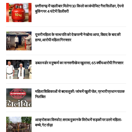
छत्तीसगढ़ में पहली बार मिलेगा 10 किलो का कंपोजिट गैस सिलेंडर, ऐप से
बुकिंग पर 4 घंटे में डिलीवरी
दूसरी महिला के साथ पति को देख पत्नी ने खोया आपा, विवाद के बाद की
हत्या, आरोपी महिला गिरफ्तार
डबल मर्डर व दुष्कर्म का सनसनीखेज खुलासा, 65 वर्षीय आरोपी गिरफ्तार
महिला शिक्षिकाओं से बदसलूकी: जांच में खुली पोल, प्रभारी प्रधान पाठक
निलंबित
आक्रोश का विस्फोट: शराब दुकान के विरोध में सड़कों पर उतरे महिला-
बच्चे, गेट तोड़ा