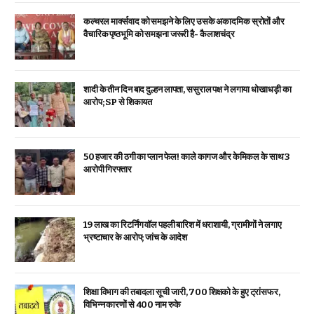
कल्चरल मार्क्सवाद को समझने के लिए उसके अकादमिक स्रोतों और
वैचारिक पृष्ठभूमि को समझना जरूरी है- कैलाशचंद्र
शादी के तीन दिन बाद दुल्हन लापता, ससुराल पक्ष ने लगाया धोखाधड़ी का
आरोप; SP से शिकायत
₹50 हजार की ठगी का प्लान फेल! काले कागज और केमिकल के साथ 3
आरोपी गिरफ्तार
19 लाख का रिटर्निंग वॉल पहली बारिश में धराशायी, ग्रामीणों ने लगाए
भ्रष्टाचार के आरोप; जांच के आदेश
शिक्षा विभाग की तबादला सूची जारी, 700 शिक्षको के हुए ट्रांसफर,
विभिन्न कारणों से 400 नाम रुके