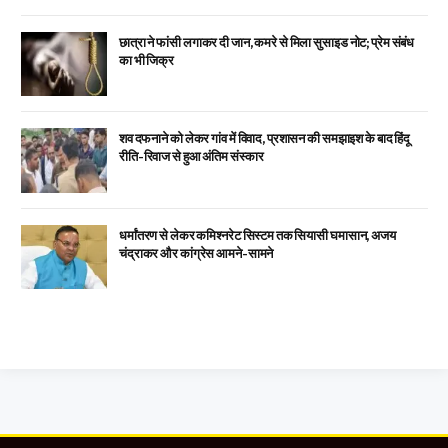
छात्रा ने फांसी लगाकर दी जान, कमरे से मिला सुसाइड नोट; प्रेम संबंध
का भी जिक्र
शव दफनाने को लेकर गांव में विवाद, प्रशासन की समझाइश के बाद हिंदू
रीति-रिवाज से हुआ अंतिम संस्कार
धर्मांतरण से लेकर कमिश्नरेट सिस्टम तक सियासी घमासान, अजय
चंद्राकर और कांग्रेस आमने-सामने