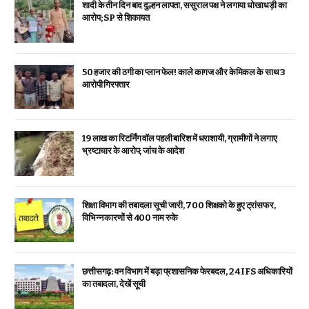
शादी के तीन दिन बाद दुल्हन लापता, ससुराल पक्ष ने लगाया धोखाधड़ी का
आरोप; SP से शिकायत
₹50 हजार की ठगी का प्लान फेल! काले कागज और केमिकल के साथ 3
आरोपी गिरफ्तार
19 लाख का रिटर्निंग वॉल पहली बारिश में धराशायी, ग्रामीणों ने लगाए
भ्रष्टाचार के आरोप; जांच के आदेश
शिक्षा विभाग की तबादला सूची जारी, 700 शिक्षको के हुए ट्रांसफर,
विभिन्न कारणों से 400 नाम रुके
छत्तीसगढ़: वन विभाग में बड़ा प्रशासनिक फेरबदल, 24 IFS अधिकारियों
का तबादला, देखें सूची