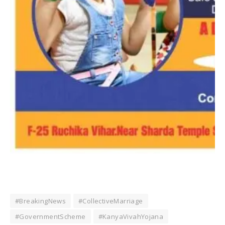
#BreakingNews
#CollectiveMarriage
#GovernmentScheme
#KanyaVivahYojana