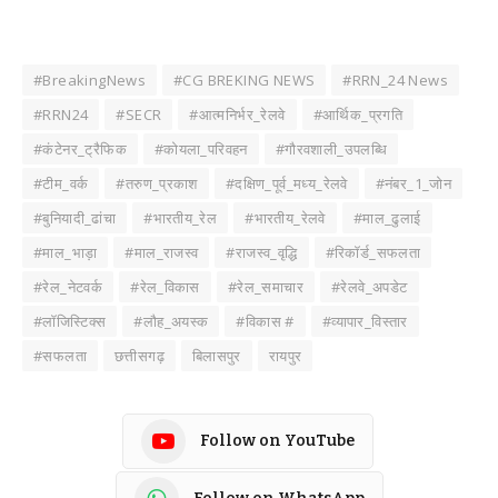
#BreakingNews
#CG BREKING NEWS
#RRN_24 News
#RRN24
#SECR
#आत्मनिर्भर_रेलवे
#आर्थिक_प्रगति
#कंटेनर_ट्रैफिक
#कोयला_परिवहन
#गौरवशाली_उपलब्धि
#टीम_वर्क
#तरुण_प्रकाश
#दक्षिण_पूर्व_मध्य_रेलवे
#नंबर_1_जोन
#बुनियादी_ढांचा
#भारतीय_रेल
#भारतीय_रेलवे
#माल_ढुलाई
#माल_भाड़ा
#माल_राजस्व
#राजस्व_वृद्धि
#रिकॉर्ड_सफलता
#रेल_नेटवर्क
#रेल_विकास
#रेल_समाचार
#रेलवे_अपडेट
#लॉजिस्टिक्स
#लौह_अयस्क
#विकास #
#व्यापार_विस्तार
#सफलता
छत्तीसगढ़
बिलासपुर
रायपुर
Follow on YouTube