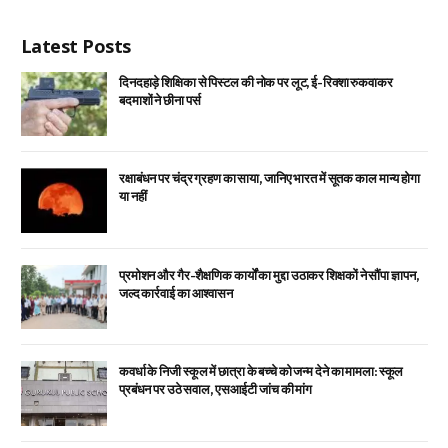
Latest Posts
दिनदहाड़े शिक्षिका से पिस्टल की नोक पर लूट, ई-रिक्शा रुकवाकर
बदमाशों ने छीना पर्स
रक्षाबंधन पर चंद्र ग्रहण का साया, जानिए भारत में सूतक काल मान्य होगा
या नहीं
प्रमोशन और गैर-शैक्षणिक कार्यों का मुद्दा उठाकर शिक्षकों ने सौंपा ज्ञापन,
जल्द कार्रवाई का आश्वासन
कवर्धा के निजी स्कूल में छात्रा के बच्चे को जन्म देने का मामला: स्कूल
प्रबंधन पर उठे सवाल, एसआईटी जांच की मांग