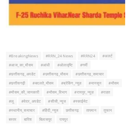
#BreakingNews
#RRN_24 News
#RRN24
#अलर्ट
#आज_का_मौसम
#आंधी
#ओलावृष्टि
#गर्मी
#छत्तीसगढ़_अपडेट
#छत्तीसगढ़_मौसम
#छत्तीसगढ़_समाचार
#छत्तीसगढ़ी
#बदलते_मौसम
#ब्रेकिंग_न्यूज़
#मानसून
#मौसम
#मौसम_की_जानकारी
#मौसम_विभाग
#रायपुर_न्यूज़
#राहत
#लू
#वेदर_अपडेट
#सीजी_न्यूज
#स्काईमेट
#स्थानीय_समाचार
#हिंदी_न्यूज
छत्तीसगढ़
तापमान
तूफान
बस्तर
बारिश
बिलासपुर
रायपुर