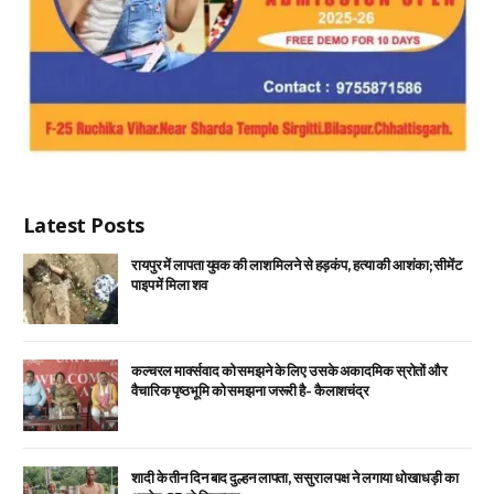
Latest Posts
रायपुर में लापता युवक की लाश मिलने से हड़कंप, हत्या की आशंका; सीमेंट
पाइप में मिला शव
कल्चरल मार्क्सवाद को समझने के लिए उसके अकादमिक स्रोतों और
वैचारिक पृष्ठभूमि को समझना जरूरी है- कैलाशचंद्र
शादी के तीन दिन बाद दुल्हन लापता, ससुराल पक्ष ने लगाया धोखाधड़ी का