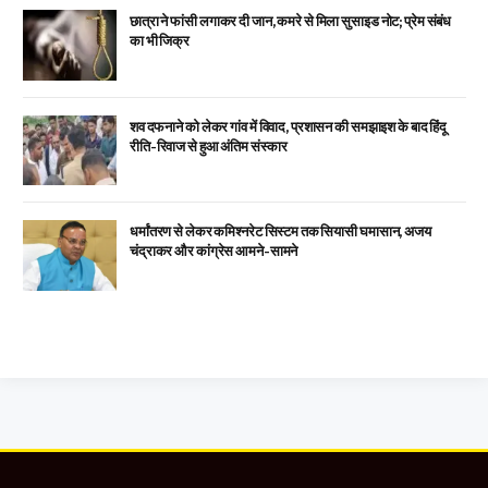
छात्रा ने फांसी लगाकर दी जान, कमरे से मिला सुसाइड नोट; प्रेम संबंध
का भी जिक्र
शव दफनाने को लेकर गांव में विवाद, प्रशासन की समझाइश के बाद हिंदू
रीति-रिवाज से हुआ अंतिम संस्कार
धर्मांतरण से लेकर कमिश्नरेट सिस्टम तक सियासी घमासान, अजय
चंद्राकर और कांग्रेस आमने-सामने