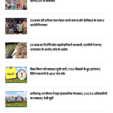
आरोप; SP से शिकायत
₹50 हजार की ठगी का प्लान फेल! काले कागज और केमिकल के साथ 3
आरोपी गिरफ्तार
19 लाख का रिटर्निंग वॉल पहली बारिश में धराशायी, ग्रामीणों ने लगाए
भ्रष्टाचार के आरोप; जांच के आदेश
शिक्षा विभाग की तबादला सूची जारी, 700 शिक्षको के हुए ट्रांसफर,
विभिन्न कारणों से 400 नाम रुके
छत्तीसगढ़: वन विभाग में बड़ा प्रशासनिक फेरबदल, 24 IFS अधिकारियों
का तबादला, देखें सूची