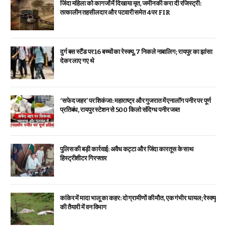
जिंदा महिला को कागजों में दिखाया मृत, जमीन की करा दी रजिस्ट्री:
तत्कालीन तहसीलदार और पटवारी समेत 4 पर FIR
दुर्ग बस स्टैंड पर 16 बच्चों का रेस्क्यू, 7 निकले नाबालिग; रायपुर का झांसा
देकर लाए गए थे
‘सफेद जहर’ पर शिकंजा: महाराष्ट्र और गुजरात में एनालॉग पनीर पर पूर्ण
प्रतिबंध, रायपुर स्टेशन से 500 किलो संदिग्ध पनीर जब्त
पुलिस की बड़ी कार्रवाई: अवैध कट्टा और जिंदा कारतूस के साथ
हिस्ट्रीशीटर गिरफ्तार
कांकेर में मादा भालू का कहर: दो ग्रामीणों की मौत, एक गंभीर घायल; रेस्क्यू
की तैयारी में वन विभाग