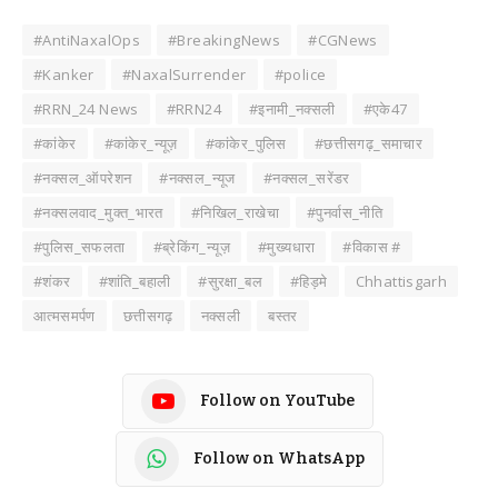
#AntiNaxalOps
#BreakingNews
#CGNews
#Kanker
#NaxalSurrender
#police
#RRN_24 News
#RRN24
#इनामी_नक्सली
#एके47
#कांकेर
#कांकेर_न्यूज़
#कांकेर_पुलिस
#छत्तीसगढ़_समाचार
#नक्सल_ऑपरेशन
#नक्सल_न्यूज
#नक्सल_सरेंडर
#नक्सलवाद_मुक्त_भारत
#निखिल_राखेचा
#पुनर्वास_नीति
#पुलिस_सफलता
#ब्रेकिंग_न्यूज़
#मुख्यधारा
#विकास #
#शंकर
#शांति_बहाली
#सुरक्षा_बल
#हिड़मे
Chhattisgarh
आत्मसमर्पण
छत्तीसगढ़
नक्सली
बस्तर
Follow on YouTube
Follow on WhatsApp