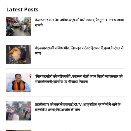
Latest Posts
तेज रफ्तार कार ने 8 वर्षीय छात्रा को मारी टक्कर, पैर टूटा; CCTV आया
सामने
बीएड छात्रा की संदिग्ध मौत: लिव-इन पार्टनर हिरासत में, हत्या के एंगल से
जांच
‘मिलावटखोरों को नहीं बख्शेंगे’, स्वास्थ्य मंत्री श्याम बिहारी जायसवाल की
सख्त चेतावनी; कांग्रेस पर भी साधा निशाना
तहसीलदार की कार से टकराई XUV, आक्रोशित ग्रामीणों ने थाने के
बाहर दिया धरना; निष्पक्ष जांच की मांग