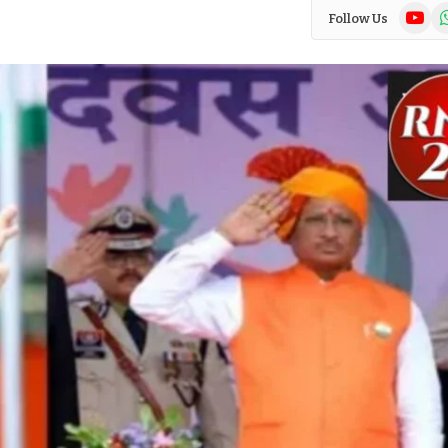
YouTub
Wh
Follow Us