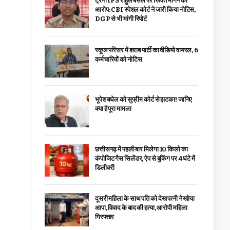
ट्रेनी IPS राहुल बंसल पर रिश्वत मांगने का
आरोप: CBI स्पेशल कोर्ट ने जारी किया नोटिस,
DGP से भी मांगी रिपोर्ट
स्कूल परिसर में शराब पार्टी का वीडियो वायरल, 6
कर्मचारियों को नोटिस
भूपेश बघेल को सुप्रीम कोर्ट से झटका! जानिए
क्या है पूरा मामला
छत्तीसगढ़ में पहली बार मिलेगा 10 किलो का
कंपोजिट गैस सिलेंडर, ऐप से बुकिंग पर 4 घंटे में
डिलीवरी
दूसरी महिला के साथ पति को देख पत्नी ने खोया
आपा, विवाद के बाद की हत्या, आरोपी महिला
गिरफ्तार