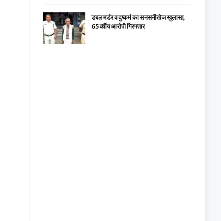
डबल मर्डर व दुष्कर्म का सनसनीखेज खुलासा,
65 वर्षीय आरोपी गिरफ्तार