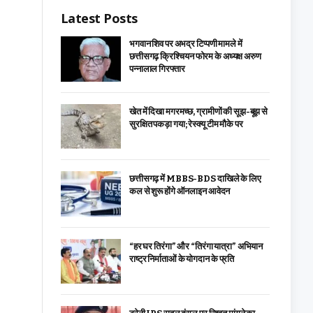
Latest Posts
भगवान शिव पर अभद्र टिप्पणी मामले में
छत्तीसगढ़ क्रिश्चियन फोरम के अध्यक्ष अरुण
पन्नालाल गिरफ्तार
खेत में दिखा मगरमच्छ, ग्रामीणों की सूझ-बूझ से
सुरक्षित पकड़ा गया; रेस्क्यू टीम मौके पर
छत्तीसगढ़ में MBBS-BDS दाखिले के लिए
कल से शुरू होंगे ऑनलाइन आवेदन
“हर घर तिरंगा” और “तिरंगा यात्रा” अभियान
राष्ट्र निर्माताओं के योगदान के प्रति