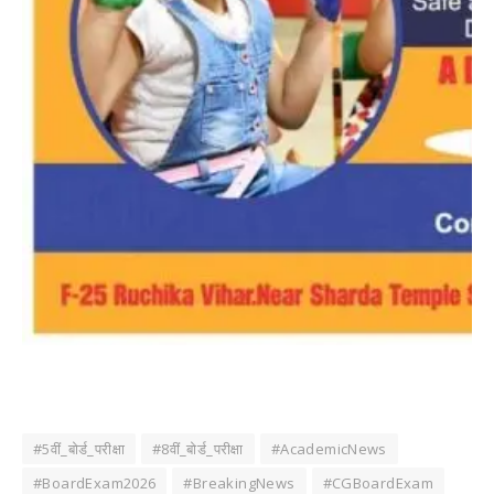
#5वीं_बोर्ड_परीक्षा
#8वीं_बोर्ड_परीक्षा
#AcademicNews
#BoardExam2026
#BreakingNews
#CGBoardExam