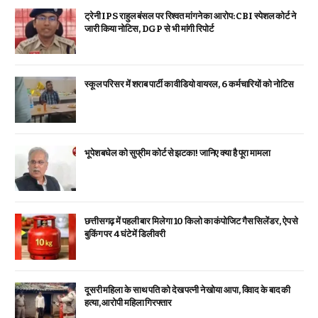
ट्रेनी IPS राहुल बंसल पर रिश्वत मांगने का आरोप: CBI स्पेशल कोर्ट ने
जारी किया नोटिस, DGP से भी मांगी रिपोर्ट
स्कूल परिसर में शराब पार्टी का वीडियो वायरल, 6 कर्मचारियों को नोटिस
भूपेश बघेल को सुप्रीम कोर्ट से झटका! जानिए क्या है पूरा मामला
छत्तीसगढ़ में पहली बार मिलेगा 10 किलो का कंपोजिट गैस सिलेंडर, ऐप से
बुकिंग पर 4 घंटे में डिलीवरी
दूसरी महिला के साथ पति को देख पत्नी ने खोया आपा, विवाद के बाद की
हत्या, आरोपी महिला गिरफ्तार