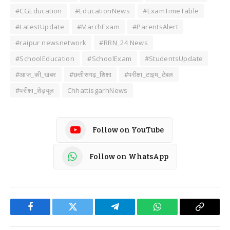
#CGEducation
#EducationNews
#ExamTimeTable
#LatestUpdate
#MarchExam
#ParentsAlert
#raipur newsnetwork
#RRN_24 News
#SchoolEducation
#SchoolExam
#StudentsUpdate
#आज_की_खबर
#छत्तीसगढ़_शिक्षा
#परीक्षा_टाइम_टेबल
#परीक्षा_शेड्यूल
ChhattisgarhNews
Follow on YouTube
Follow on WhatsApp
Facebook
Twitter
Telegram
WhatsApp
Copy