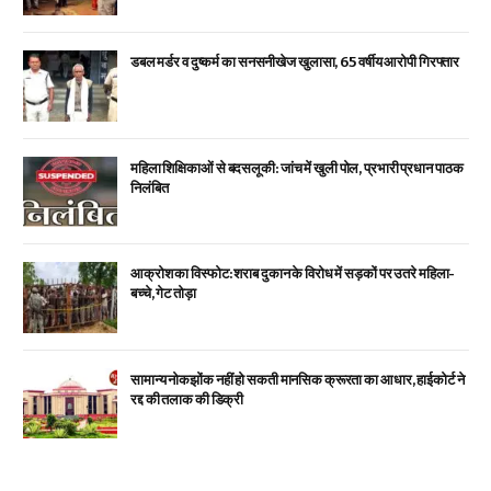
डबल मर्डर व दुष्कर्म का सनसनीखेज खुलासा, 65 वर्षीय आरोपी गिरफ्तार
महिला शिक्षिकाओं से बदसलूकी: जांच में खुली पोल, प्रभारी प्रधान पाठक
निलंबित
आक्रोश का विस्फोट: शराब दुकान के विरोध में सड़कों पर उतरे महिला-
बच्चे, गेट तोड़ा
सामान्य नोकझोंक नहीं हो सकती मानसिक क्रूरता का आधार, हाईकोर्ट ने
रद्द की तलाक की डिक्री