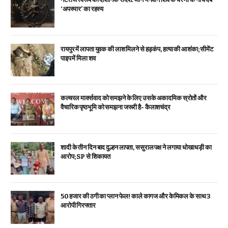
‘अपस्मार’ का रहस्य
रायपुर में लापता युवक की लाश मिलने से हड़कंप, हत्या की आशंका; सीमेंट
पाइप में मिला शव
कल्चरल मार्क्सवाद को समझने के लिए उसके अकादमिक स्रोतों और
वैचारिक पृष्ठभूमि को समझना जरूरी है- कैलाशचंद्र
शादी के तीन दिन बाद दुल्हन लापता, ससुराल पक्ष ने लगाया धोखाधड़ी का
आरोप; SP से शिकायत
₹50 हजार की ठगी का प्लान फेल! काले कागज और केमिकल के साथ 3
आरोपी गिरफ्तार