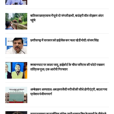
बालिका छात्रावास में घुसे दो जंगली हाथी, बाउंड्री वॉल तोड़कर अंदर
पहुंचे
छत्तीसगढ़ में सरकार को हाईजैक कर चला रहे हैं मोदी: संजय सिंह
श्मशान घाट पर काला जादू, हाईकोर्ट के चीफ जस्टिस की फोटो रखकर
तांत्रिक पूजा; एक आरोपी गिरफ्तार
अम्बेडकर अस्पताल: अब इमरजेंसी मरीजों की सीधे होगी एंट्री, बदला गया
प्रवेश व पंजीयन मार्ग
नटराज स्वरूप का दार्शनिक संदेश: जानें भगवान शिव के चरणों के नीचे दबे