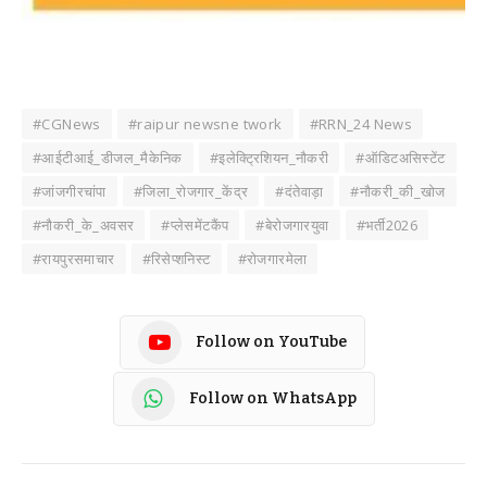
#CGNews
#raipur newsne twork
#RRN_24 News
#आईटीआई_डीजल_मैकेनिक
#इलेक्ट्रिशियन_नौकरी
#ऑडिटअसिस्टेंट
#जांजगीरचांपा
#जिला_रोजगार_केंद्र
#दंतेवाड़ा
#नौकरी_की_खोज
#नौकरी_के_अवसर
#प्लेसमेंटकैंप
#बेरोजगारयुवा
#भर्ती2026
#रायपुरसमाचार
#रिसेप्शनिस्ट
#रोजगारमेला
Follow on YouTube
Follow on WhatsApp