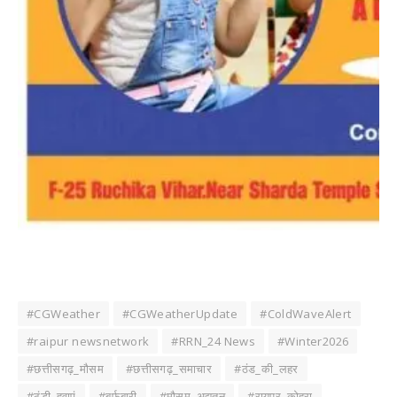
#CGWeather
#CGWeatherUpdate
#ColdWaveAlert
#raipur newsnetwork
#RRN_24 News
#Winter2026
#छत्तीसगढ़_मौसम
#छत्तीसगढ़_समाचार
#ठंड_की_लहर
#ठंडी_हवाएं
#बर्फबारी
#मौसम_अद्यतन
#रायपुर_कोहरा