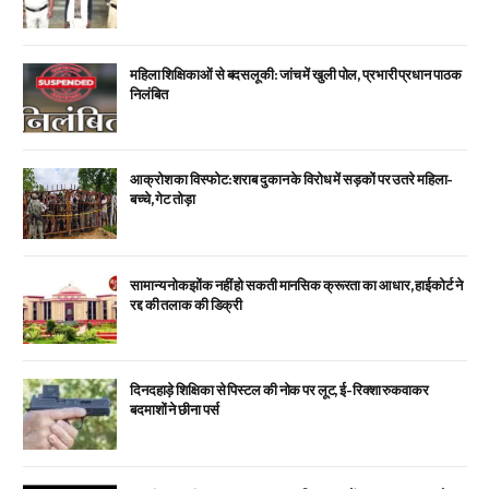
महिला शिक्षिकाओं से बदसलूकी: जांच में खुली पोल, प्रभारी प्रधान पाठक
निलंबित
आक्रोश का विस्फोट: शराब दुकान के विरोध में सड़कों पर उतरे महिला-
बच्चे, गेट तोड़ा
सामान्य नोकझोंक नहीं हो सकती मानसिक क्रूरता का आधार, हाईकोर्ट ने
रद्द की तलाक की डिक्री
दिनदहाड़े शिक्षिका से पिस्टल की नोक पर लूट, ई-रिक्शा रुकवाकर
बदमाशों ने छीना पर्स