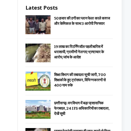
Latest Posts
₹50 हजार की ठगी का प्लान फेल! काले कागज
और केमिकल के साथ 3 आरोपी गिरफ्तार
19 लाख का रिटर्निंग वॉल पहली बारिश में
धराशायी, ग्रामीणों ने लगाए भ्रष्टाचार के
आरोप; जांच के आदेश
शिक्षा विभाग की तबादला सूची जारी, 700
शिक्षको के हुए ट्रांसफर, विभिन्न कारणों से
400 नाम रुके
छत्तीसगढ़: वन विभाग में बड़ा प्रशासनिक
फेरबदल, 24 IFS अधिकारियों का तबादला,
देखें सूची