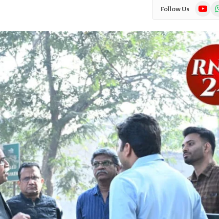
YouTub
Wh
Follow Us