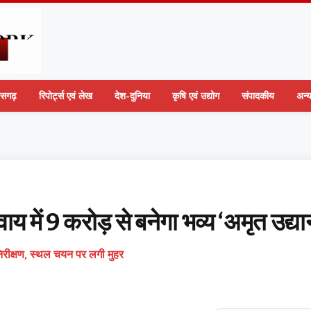
तीसगढ़
रिपोर्ट्स एवं लेख
देश-दुनिया
कृषि एवं उद्योग
संपादकीय
अन्
य में 9 करोड़ से बनेगा भव्य ‘अमृत उद्या
िरीक्षण, स्थल चयन पर लगी मुहर