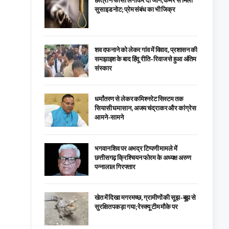
छात्रा ने फांसी लगाकर दी जान, कमरे से मिला
सुसाइड नोट; प्रेम संबंध का भी जिक्र
शव दफनाने को लेकर गांव में विवाद, प्रशासन की
समझाइश के बाद हिंदू रीति-रिवाज से हुआ अंतिम
संस्कार
धर्मांतरण से लेकर कमिश्नरेट सिस्टम तक
सियासी घमासान, अजय चंद्राकर और कांग्रेस
आमने-सामने
भगवान शिव पर अभद्र टिप्पणी मामले में
छत्तीसगढ़ क्रिश्चियन फोरम के अध्यक्ष अरुण
पन्नालाल गिरफ्तार
खेत में दिखा मगरमच्छ, ग्रामीणों की सूझ-बूझ से
सुरक्षित पकड़ा गया; रेस्क्यू टीम मौके पर