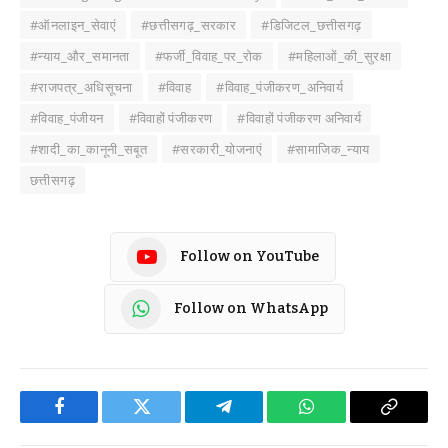
#ऑनलाइन_सेवाएं
#छत्तीसगढ़_सरकार
#डिजिटल_छत्तीसगढ़
#न्याय_और_समानता
#फर्जी_विवाह_पर_रोक
#महिलाओं_की_सुरक्षा
#राजपत्र_अधिसूचना
#विवाह
#विवाह_पंजीकरण_अनिवार्य
#विवाह_पंजीयन
#विवाहों पंजीकरण
#विवाहों पंजीकरण अनिवार्य
#शादी_का_कानूनी_सबूत
#सरकारी_योजनाएं
#सामाजिक_न्याय
छत्तीसगढ़
Follow on YouTube
Follow on WhatsApp
Facebook
Twitter
Telegram
WhatsApp
Copy