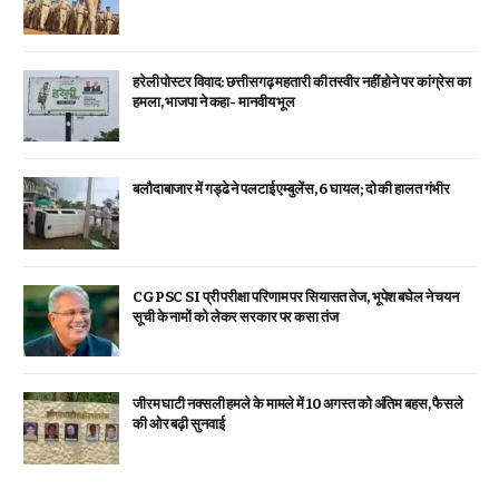
हरेली पोस्टर विवाद: छत्तीसगढ़ महतारी की तस्वीर नहीं होने पर कांग्रेस का
हमला, भाजपा ने कहा- मानवीय भूल
बलौदाबाजार में गड्ढे ने पलटाई एम्बुलेंस, 6 घायल; दो की हालत गंभीर
CGPSC SI प्री परीक्षा परिणाम पर सियासत तेज, भूपेश बघेल ने चयन
सूची के नामों को लेकर सरकार पर कसा तंज
जीरम घाटी नक्सली हमले के मामले में 10 अगस्त को अंतिम बहस, फैसले
की ओर बढ़ी सुनवाई