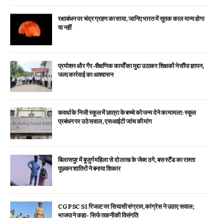
रक्षाबंधन पर चंद्र ग्रहण का साया, जानिए भारत में सूतक काल मान्य होगा
या नहीं
प्रमोशन और गैर-शैक्षणिक कार्यों का मुद्दा उठाकर शिक्षकों ने सौंपा ज्ञापन,
जल्द कार्रवाई का आश्वासन
कवर्धा के निजी स्कूल में छात्रा के बच्चे को जन्म देने का मामला: स्कूल
प्रबंधन पर उठे सवाल, एसआईटी जांच की मांग
बिलासपुर में बुजुर्ग महिला से दो लाख के जेवर ठगे, बस स्टैंड का रास्ता
पूछकर शातिरों ने बनाया शिकार
CGPSC SI रिजल्ट पर सियासी संग्राम, कांग्रेस ने उठाए सवाल;
भाजपा ने कहा- सिर्फ तकनीकी विसंगति