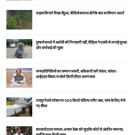
सड़क किनारे दिखा तेंदुआ, वीडियो वायरल होने के बाद वन विभाग अलर्ट
दुष्कर्म मामले में आरोपी की गिरफ्तारी नहीं, पीड़िता ने एसपी से लगाई सुरक्षा
और कार्रवाई की गुहार
जनप्रतिनिधियों का सम्मान जरूरी, अधिकारी करें संवाद: सांसद-
आईएएस विवाद पर बोले डिप्टी सीएम अरुण साव
रायपुर रेलवे स्टेशन पर 500 किलो संदिग्ध पनीर जब्त, जांच के लिए भेजे
गए सैंपल
शराब घोटाला मामला: अनवर ढेबर को सुप्रीम कोर्ट से अंतरिम जमानत,
शर्तों के साथ मिली राहत