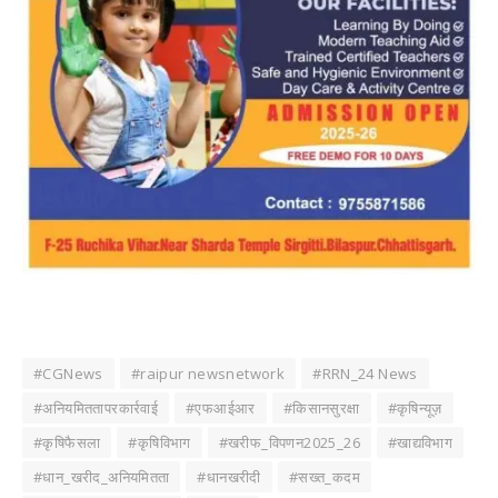
#CGNews
#raipur newsnetwork
#RRN_24 News
#अनियमिततापरकार्रवाई
#एफआईआर
#किसानसुरक्षा
#कृषिन्यूज़
#कृषिफैसला
#कृषिविभाग
#खरीफ_विपणन2025_26
#खाद्यविभाग
#धान_खरीद_अनियमितता
#धानखरीदी
#सख्त_कदम