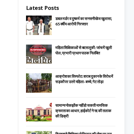
Latest Posts
डबल मर्डर व दुष्कर्म का सनसनीखेज खुलासा,
65 वर्षीय आरोपी गिरफ्तार
महिला शिक्षिकाओं से बदसलूकी: जांच में खुली
पोल, प्रभारी प्रधान पाठक निलंबित
आक्रोश का विस्फोट: शराब दुकान के विरोध में
सड़कों पर उतरे महिला-बच्चे, गेट तोड़ा
सामान्य नोकझोंक नहीं हो सकती मानसिक
क्रूरता का आधार, हाईकोर्ट ने रद्द की तलाक
की डिक्री