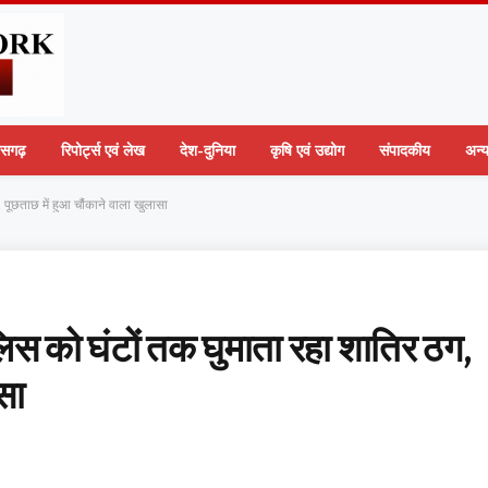
तीसगढ़
रिपोर्ट्स एवं लेख
देश-दुनिया
कृषि एवं उद्योग
संपादकीय
अन्
, पूछताछ में हुआ चौंकाने वाला खुलासा
ुलिस को घंटों तक घुमाता रहा शातिर ठग,
सा