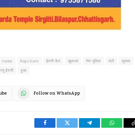
news
Raju Irani
ईरानी डेरा
खुलासा
गेम! पुलिस
घंटों
घुमाता
ाजू ईरानी
हुआ
ube
Follow on WhatsApp
Facebook
Twitter
Telegram
WhatsApp