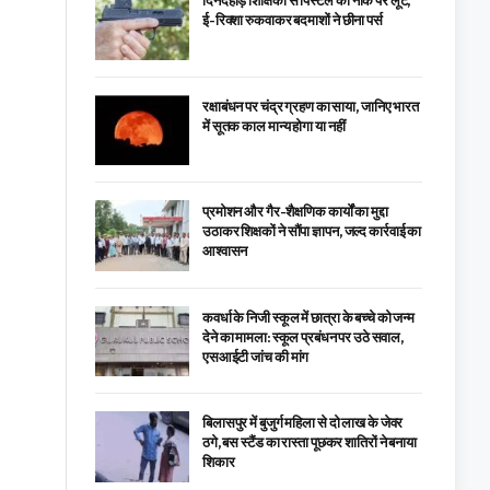
दिनदहाड़े शिक्षिका से पिस्टल की नोक पर लूट,
ई-रिक्शा रुकवाकर बदमाशों ने छीना पर्स
रक्षाबंधन पर चंद्र ग्रहण का साया, जानिए भारत
में सूतक काल मान्य होगा या नहीं
प्रमोशन और गैर-शैक्षणिक कार्यों का मुद्दा
उठाकर शिक्षकों ने सौंपा ज्ञापन, जल्द कार्रवाई का
आश्वासन
कवर्धा के निजी स्कूल में छात्रा के बच्चे को जन्म
देने का मामला: स्कूल प्रबंधन पर उठे सवाल,
एसआईटी जांच की मांग
बिलासपुर में बुजुर्ग महिला से दो लाख के जेवर
ठगे, बस स्टैंड का रास्ता पूछकर शातिरों ने बनाया
शिकार