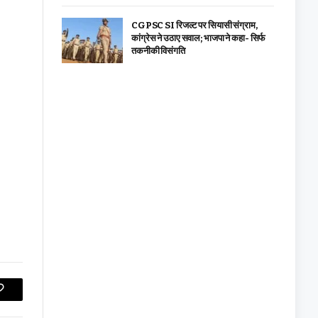
CGPSC SI रिजल्ट पर सियासी संग्राम,
कांग्रेस ने उठाए सवाल; भाजपा ने कहा- सिर्फ
तकनीकी विसंगति
Copy