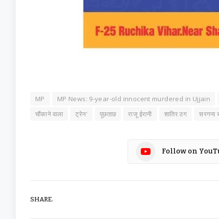
MP
MP News: 9-year-old innocent murdered in Ujjain
चौंकाने वाला
ट्रेन'
पूछताछ
राजू ईरानी
शातिर ठग
सरगना र
Follow on YouT
SHARE.