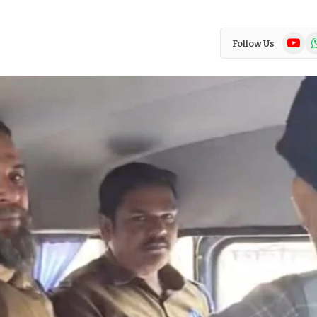
YouTub
Wh
Follow Us