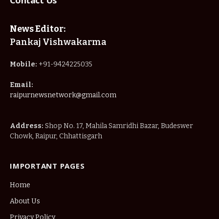
Address:
Shop No. 17, Mahila Samridhi Bazar, Budeswer
Chowk, Raipur, Chhattisgarh
IMPORTANT PAGES
Home
About Us
Privacy Policy
Terms & Conditions
Disclaimer
Contact Us
© 2025
Raipur News Network
. Designed by
Nimble Technology
.