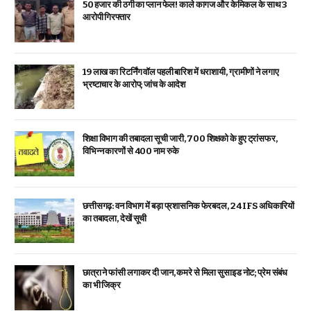
₹50 हजार की ठगी का प्लान फेल! काले कागज और केमिकल के साथ 3
आरोपी गिरफ्तार
19 लाख का रिटर्निंग वॉल पहली बारिश में धराशायी, ग्रामीणों ने लगाए
भ्रष्टाचार के आरोप; जांच के आदेश
शिक्षा विभाग की तबादला सूची जारी, 700 शिक्षको के हुए ट्रांसफर,
विभिन्न कारणों से 400 नाम रुके
छत्तीसगढ़: वन विभाग में बड़ा प्रशासनिक फेरबदल, 24 IFS अधिकारियों
का तबादला, देखें सूची
छात्रा ने फांसी लगाकर दी जान, कमरे से मिला सुसाइड नोट; प्रेम संबंध
का भी जिक्र