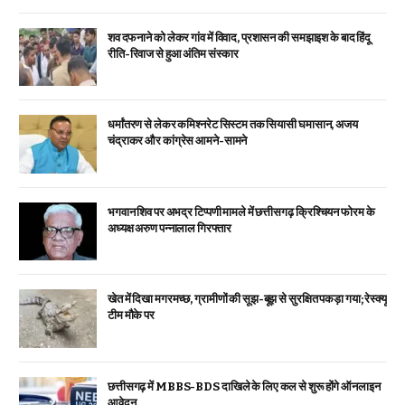
शव दफनाने को लेकर गांव में विवाद, प्रशासन की समझाइश के बाद हिंदू
रीति-रिवाज से हुआ अंतिम संस्कार
धर्मांतरण से लेकर कमिश्नरेट सिस्टम तक सियासी घमासान, अजय
चंद्राकर और कांग्रेस आमने-सामने
भगवान शिव पर अभद्र टिप्पणी मामले में छत्तीसगढ़ क्रिश्चियन फोरम के
अध्यक्ष अरुण पन्नालाल गिरफ्तार
खेत में दिखा मगरमच्छ, ग्रामीणों की सूझ-बूझ से सुरक्षित पकड़ा गया; रेस्क्यू
टीम मौके पर
छत्तीसगढ़ में MBBS-BDS दाखिले के लिए कल से शुरू होंगे ऑनलाइन
आवेदन