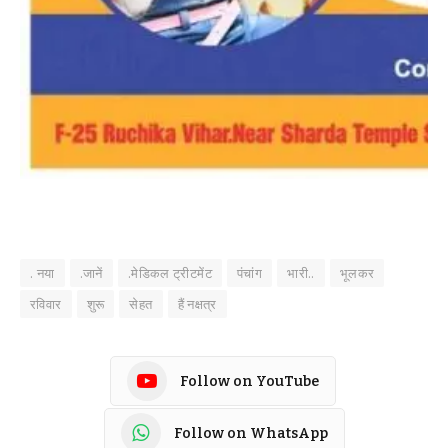
. नया
.जानें
.मेडिकल ट्रीटमेंट
पंचांग
भारी..
भूलकर
रविवार
शुरू
सेहत
हैं नक्षत्र
Follow on YouTube
Follow on WhatsApp