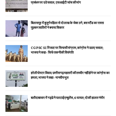
प्रबंधन पर उठे सवाल, एसआईटी जांच की मांग
बिलासपुर में बुजुर्ग महिला से दो लाख के जेवर ठगे, बस स्टैंड का रास्ता
पूछकर शातिरों ने बनाया शिकार
CGPSC SI रिजल्ट पर सियासी संग्राम, कांग्रेस ने उठाए सवाल;
भाजपा ने कहा- सिर्फ तकनीकी विसंगति
हरेली पोस्टर विवाद: छत्तीसगढ़ महतारी की तस्वीर नहीं होने पर कांग्रेस का
हमला, भाजपा ने कहा- मानवीय भूल
बलौदाबाजार में गड्ढे ने पलटाई एम्बुलेंस, 6 घायल; दो की हालत गंभीर