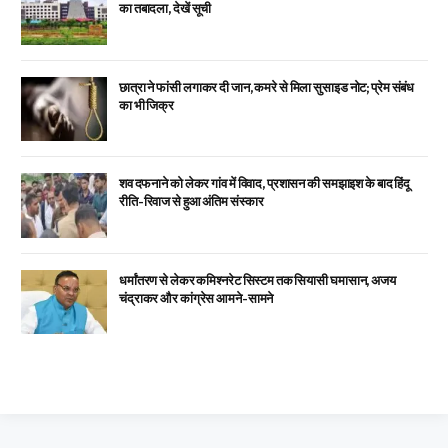
का तबादला, देखें सूची
छात्रा ने फांसी लगाकर दी जान, कमरे से मिला सुसाइड नोट; प्रेम संबंध
का भी जिक्र
शव दफनाने को लेकर गांव में विवाद, प्रशासन की समझाइश के बाद हिंदू
रीति-रिवाज से हुआ अंतिम संस्कार
धर्मांतरण से लेकर कमिश्नरेट सिस्टम तक सियासी घमासान, अजय
चंद्राकर और कांग्रेस आमने-सामने