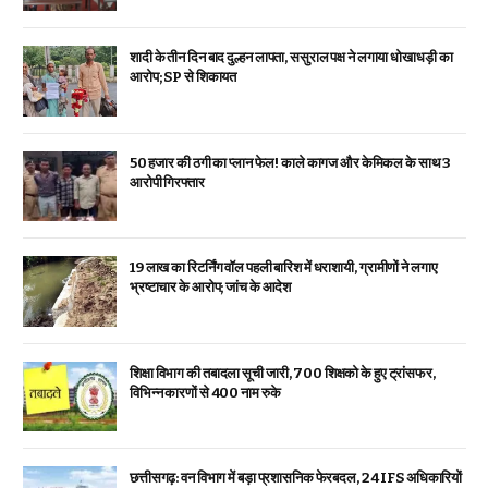
शादी के तीन दिन बाद दुल्हन लापता, ससुराल पक्ष ने लगाया धोखाधड़ी का
आरोप; SP से शिकायत
₹50 हजार की ठगी का प्लान फेल! काले कागज और केमिकल के साथ 3
आरोपी गिरफ्तार
19 लाख का रिटर्निंग वॉल पहली बारिश में धराशायी, ग्रामीणों ने लगाए
भ्रष्टाचार के आरोप; जांच के आदेश
शिक्षा विभाग की तबादला सूची जारी, 700 शिक्षको के हुए ट्रांसफर,
विभिन्न कारणों से 400 नाम रुके
छत्तीसगढ़: वन विभाग में बड़ा प्रशासनिक फेरबदल, 24 IFS अधिकारियों