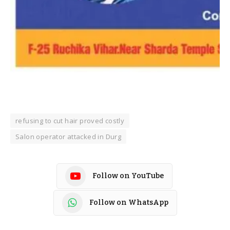
refusing to cut hair proved costly
Salon operator attacked in Durg
Follow on YouTube
Follow on WhatsApp