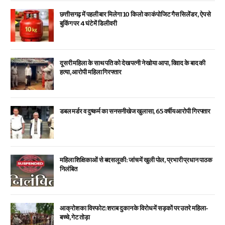
छत्तीसगढ़ में पहली बार मिलेगा 10 किलो का कंपोजिट गैस सिलेंडर, ऐप से
बुकिंग पर 4 घंटे में डिलीवरी
दूसरी महिला के साथ पति को देख पत्नी ने खोया आपा, विवाद के बाद की
हत्या, आरोपी महिला गिरफ्तार
डबल मर्डर व दुष्कर्म का सनसनीखेज खुलासा, 65 वर्षीय आरोपी गिरफ्तार
महिला शिक्षिकाओं से बदसलूकी: जांच में खुली पोल, प्रभारी प्रधान पाठक
निलंबित
आक्रोश का विस्फोट: शराब दुकान के विरोध में सड़कों पर उतरे महिला-
बच्चे, गेट तोड़ा