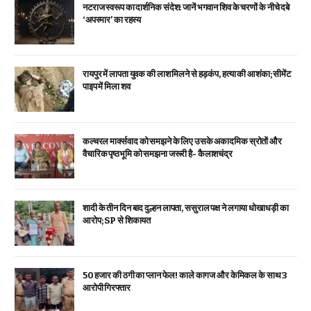
नटराज स्वरूप का दार्शनिक संदेश: जानें भगवान शिव के चरणों के नीचे दबे
‘अपस्मार’ का रहस्य
रायपुर में लापता युवक की लाश मिलने से हड़कंप, हत्या की आशंका; सीमेंट
पाइप में मिला शव
कल्चरल मार्क्सवाद को समझने के लिए उसके अकादमिक स्रोतों और
वैचारिक पृष्ठभूमि को समझना जरूरी है- कैलाशचंद्र
शादी के तीन दिन बाद दुल्हन लापता, ससुराल पक्ष ने लगाया धोखाधड़ी का
आरोप; SP से शिकायत
₹50 हजार की ठगी का प्लान फेल! काले कागज और केमिकल के साथ 3
आरोपी गिरफ्तार