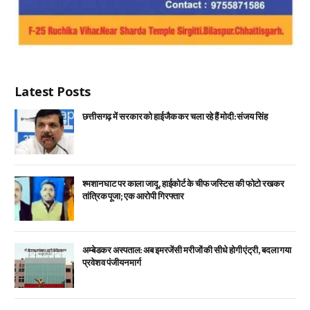
Latest Posts
छत्तीसगढ़ में सरकार को हाईजैक कर चला रहे हैं मोदी: संजय सिंह
श्मशान घाट पर काला जादू, हाईकोर्ट के चीफ जस्टिस की फोटो रखकर
तांत्रिक पूजा; एक आरोपी गिरफ्तार
अम्बेडकर अस्पताल: अब इमरजेंसी मरीजों की सीधे होगी एंट्री, बदला गया
प्रवेश व पंजीयन मार्ग