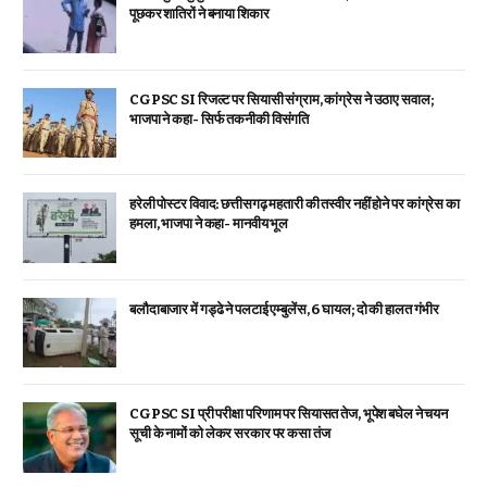
पूछकर शातिरों ने बनाया शिकार
CGPSC SI रिजल्ट पर सियासी संग्राम, कांग्रेस ने उठाए सवाल;
भाजपा ने कहा- सिर्फ तकनीकी विसंगति
हरेली पोस्टर विवाद: छत्तीसगढ़ महतारी की तस्वीर नहीं होने पर कांग्रेस का
हमला, भाजपा ने कहा- मानवीय भूल
बलौदाबाजार में गड्ढे ने पलटाई एम्बुलेंस, 6 घायल; दो की हालत गंभीर
CGPSC SI प्री परीक्षा परिणाम पर सियासत तेज, भूपेश बघेल ने चयन
सूची के नामों को लेकर सरकार पर कसा तंज