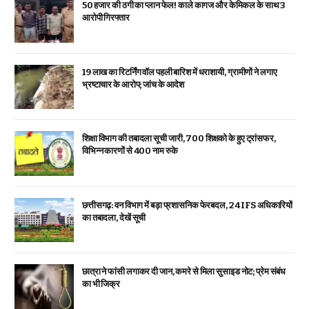
₹50 हजार की ठगी का प्लान फेल! काले कागज और केमिकल के साथ 3
आरोपी गिरफ्तार
19 लाख का रिटर्निंग वॉल पहली बारिश में धराशायी, ग्रामीणों ने लगाए
भ्रष्टाचार के आरोप; जांच के आदेश
शिक्षा विभाग की तबादला सूची जारी, 700 शिक्षको के हुए ट्रांसफर,
विभिन्न कारणों से 400 नाम रुके
छत्तीसगढ़: वन विभाग में बड़ा प्रशासनिक फेरबदल, 24 IFS अधिकारियों
का तबादला, देखें सूची
छात्रा ने फांसी लगाकर दी जान, कमरे से मिला सुसाइड नोट; प्रेम संबंध
का भी जिक्र