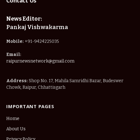
Address:
Shop No. 17, Mahila Samridhi Bazar, Budeswer
Chowk, Raipur, Chhattisgarh
IMPORTANT PAGES
Home
About Us
Privacy Policy
Terms & Conditions
Disclaimer
Contact Us
© 2025
Raipur News Network
. Designed by
Nimble Technology
.