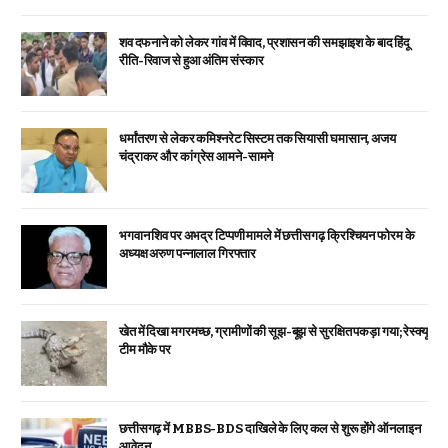
शव दफनाने को लेकर गांव में विवाद, प्रशासन की समझाइश के बाद हिंदू
रीति-रिवाज से हुआ अंतिम संस्कार
धर्मांतरण से लेकर कमिश्नरेट सिस्टम तक सियासी घमासान, अजय
चंद्राकर और कांग्रेस आमने-सामने
भगवान शिव पर अभद्र टिप्पणी मामले में छत्तीसगढ़ क्रिश्चियन फोरम के
अध्यक्ष अरुण पन्नालाल गिरफ्तार
खेत में दिखा मगरमच्छ, ग्रामीणों की सूझ-बूझ से सुरक्षित पकड़ा गया; रेस्क्यू
टीम मौके पर
छत्तीसगढ़ में MBBS-BDS दाखिले के लिए कल से शुरू होंगे ऑनलाइन
आवेदन