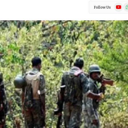
YouTub
Wh
Follow Us