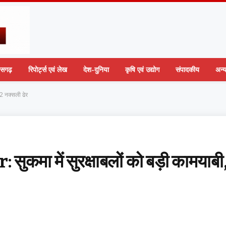
तीसगढ़
रिपोर्ट्स एवं लेख
देश-दुनिया
कृषि एवं उद्योग
संपादकीय
अन्
2 नक्सली ढेर
 में सुरक्षाबलों को बड़ी कामयाबी