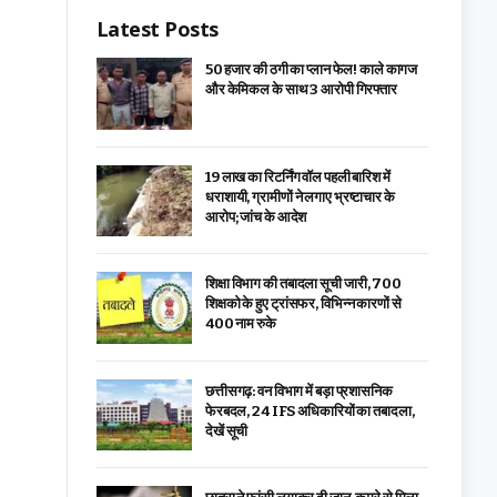
Latest Posts
₹50 हजार की ठगी का प्लान फेल! काले कागज
और केमिकल के साथ 3 आरोपी गिरफ्तार
19 लाख का रिटर्निंग वॉल पहली बारिश में
धराशायी, ग्रामीणों ने लगाए भ्रष्टाचार के
आरोप; जांच के आदेश
शिक्षा विभाग की तबादला सूची जारी, 700
शिक्षको के हुए ट्रांसफर, विभिन्न कारणों से
400 नाम रुके
छत्तीसगढ़: वन विभाग में बड़ा प्रशासनिक
फेरबदल, 24 IFS अधिकारियों का तबादला,
देखें सूची