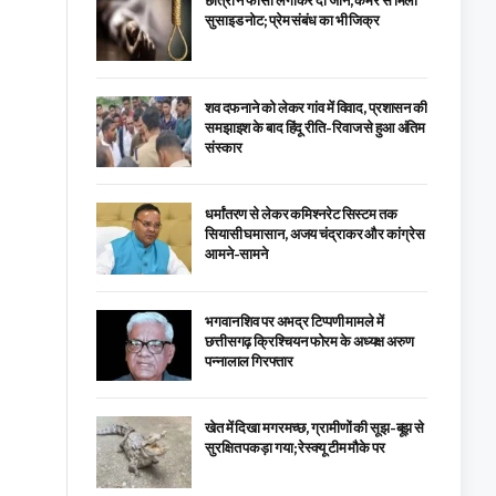
छात्रा ने फांसी लगाकर दी जान, कमरे से मिला
सुसाइड नोट; प्रेम संबंध का भी जिक्र
शव दफनाने को लेकर गांव में विवाद, प्रशासन की
समझाइश के बाद हिंदू रीति-रिवाज से हुआ अंतिम
संस्कार
धर्मांतरण से लेकर कमिश्नरेट सिस्टम तक
सियासी घमासान, अजय चंद्राकर और कांग्रेस
आमने-सामने
भगवान शिव पर अभद्र टिप्पणी मामले में
छत्तीसगढ़ क्रिश्चियन फोरम के अध्यक्ष अरुण
पन्नालाल गिरफ्तार
खेत में दिखा मगरमच्छ, ग्रामीणों की सूझ-बूझ से
सुरक्षित पकड़ा गया; रेस्क्यू टीम मौके पर