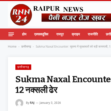
होम
एक्सक्लूसिव
रायपुर
क्राइम
राजनीति
छत्
Home
छत्तीसगढ़
Sukma Naxal Encounter: सुकमा में सुरक्षाबलों को बड़ी कामयाबी, 1
-
-
छत्तीसगढ़
Sukma Naxal Encounter: सुकमा
12 नक्सली ढेर
By
RAJ
January 3, 2026