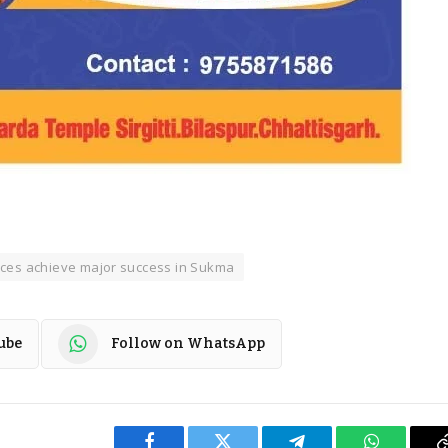
rces achieve major success in Sukma
ube
Follow on WhatsApp