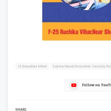
12 Naxalites killed
Sukma Naxal Encounter: Security fo
Follow on YouT
SHARE.