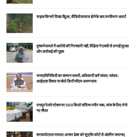
सड़क किनारे दिखा तेंदुआ, वीडियो वायरल होने के बाद वन विभाग अलर्ट
दुष्कर्म मामले में आरोपी की गिरफ्तारी नहीं, पीड़िता ने एसपी से लगाई सुरक्षा
और कार्रवाई की गुहार
जनप्रतिनिधियों का सम्मान जरूरी, अधिकारी करें संवाद: सांसद-
आईएएस विवाद पर बोले डिप्टी सीएम अरुण साव
रायपुर रेलवे स्टेशन पर 500 किलो संदिग्ध पनीर जब्त, जांच के लिए भेजे
गए सैंपल
शराब घोटाला मामला: अनवर ढेबर को सुप्रीम कोर्ट से अंतरिम जमानत,