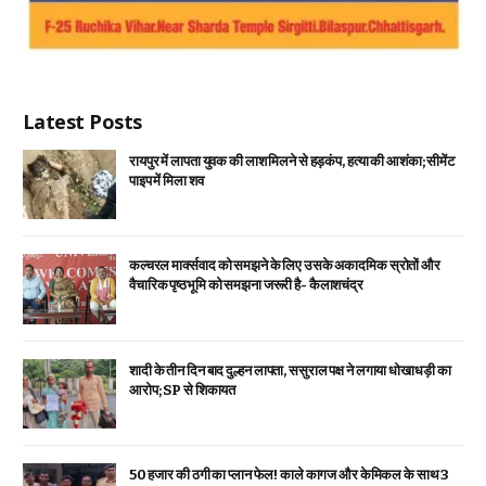
Latest Posts
रायपुर में लापता युवक की लाश मिलने से हड़कंप, हत्या की आशंका; सीमेंट
पाइप में मिला शव
कल्चरल मार्क्सवाद को समझने के लिए उसके अकादमिक स्रोतों और
वैचारिक पृष्ठभूमि को समझना जरूरी है- कैलाशचंद्र
शादी के तीन दिन बाद दुल्हन लापता, ससुराल पक्ष ने लगाया धोखाधड़ी का
आरोप; SP से शिकायत
₹50 हजार की ठगी का प्लान फेल! काले कागज और केमिकल के साथ 3