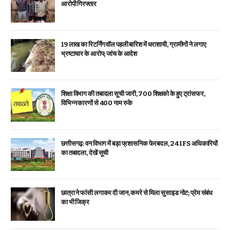
आरोपी गिरफ्तार
19 लाख का रिटर्निंग वॉल पहली बारिश में धराशायी, ग्रामीणों ने लगाए
भ्रष्टाचार के आरोप; जांच के आदेश
शिक्षा विभाग की तबादला सूची जारी, 700 शिक्षको के हुए ट्रांसफर,
विभिन्न कारणों से 400 नाम रुके
छत्तीसगढ़: वन विभाग में बड़ा प्रशासनिक फेरबदल, 24 IFS अधिकारियों
का तबादला, देखें सूची
छात्रा ने फांसी लगाकर दी जान, कमरे से मिला सुसाइड नोट; प्रेम संबंध
का भी जिक्र