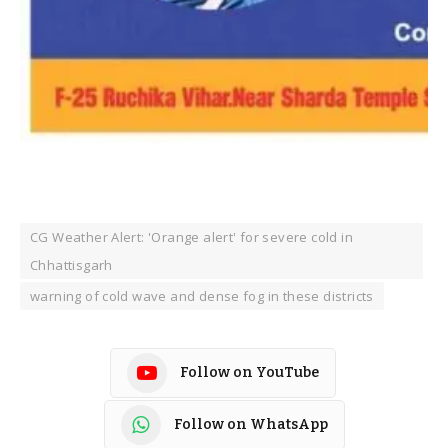
CG Weather Alert: 'Orange alert' for severe cold in
Chhattisgarh
warning of cold wave and dense fog in these districts
Follow on YouTube
Follow on WhatsApp