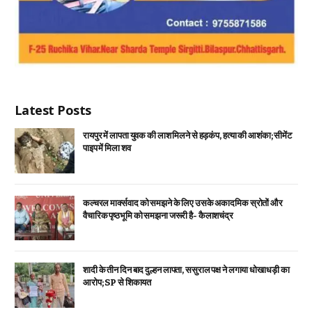
Latest Posts
रायपुर में लापता युवक की लाश मिलने से हड़कंप, हत्या की आशंका; सीमेंट
पाइप में मिला शव
कल्चरल मार्क्सवाद को समझने के लिए उसके अकादमिक स्रोतों और
वैचारिक पृष्ठभूमि को समझना जरूरी है- कैलाशचंद्र
शादी के तीन दिन बाद दुल्हन लापता, ससुराल पक्ष ने लगाया धोखाधड़ी का
आरोप; SP से शिकायत