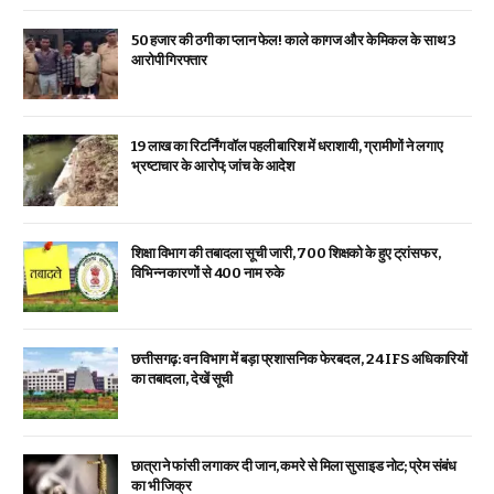
₹50 हजार की ठगी का प्लान फेल! काले कागज और केमिकल के साथ 3
आरोपी गिरफ्तार
19 लाख का रिटर्निंग वॉल पहली बारिश में धराशायी, ग्रामीणों ने लगाए
भ्रष्टाचार के आरोप; जांच के आदेश
शिक्षा विभाग की तबादला सूची जारी, 700 शिक्षको के हुए ट्रांसफर,
विभिन्न कारणों से 400 नाम रुके
छत्तीसगढ़: वन विभाग में बड़ा प्रशासनिक फेरबदल, 24 IFS अधिकारियों
का तबादला, देखें सूची
छात्रा ने फांसी लगाकर दी जान, कमरे से मिला सुसाइड नोट; प्रेम संबंध
का भी जिक्र