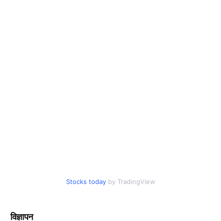
Stocks today
by TradingView
विज्ञापन