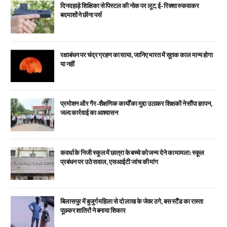
दिनदहाड़े शिक्षिका से पिस्टल की नोक पर लूट, ई-रिक्शा रुकवाकर
बदमाशों ने छीना पर्स
रक्षाबंधन पर चंद्र ग्रहण का साया, जानिए भारत में सूतक काल मान्य होगा
या नहीं
प्रमोशन और गैर-शैक्षणिक कार्यों का मुद्दा उठाकर शिक्षकों ने सौंपा ज्ञापन,
जल्द कार्रवाई का आश्वासन
कवर्धा के निजी स्कूल में छात्रा के बच्चे को जन्म देने का मामला: स्कूल
प्रबंधन पर उठे सवाल, एसआईटी जांच की मांग
बिलासपुर में बुजुर्ग महिला से दो लाख के जेवर ठगे, बस स्टैंड का रास्ता
पूछकर शातिरों ने बनाया शिकार