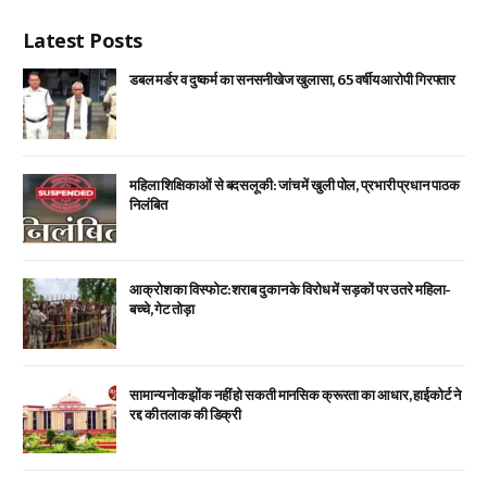
Latest Posts
डबल मर्डर व दुष्कर्म का सनसनीखेज खुलासा, 65 वर्षीय आरोपी गिरफ्तार
महिला शिक्षिकाओं से बदसलूकी: जांच में खुली पोल, प्रभारी प्रधान पाठक
निलंबित
आक्रोश का विस्फोट: शराब दुकान के विरोध में सड़कों पर उतरे महिला-
बच्चे, गेट तोड़ा
सामान्य नोकझोंक नहीं हो सकती मानसिक क्रूरता का आधार, हाईकोर्ट ने
रद्द की तलाक की डिक्री