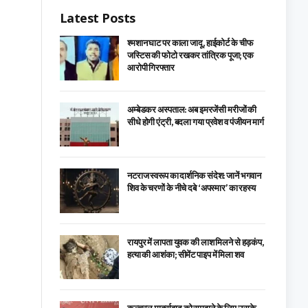
Latest Posts
श्मशान घाट पर काला जादू, हाईकोर्ट के चीफ
जस्टिस की फोटो रखकर तांत्रिक पूजा; एक
आरोपी गिरफ्तार
अम्बेडकर अस्पताल: अब इमरजेंसी मरीजों की
सीधे होगी एंट्री, बदला गया प्रवेश व पंजीयन मार्ग
नटराज स्वरूप का दार्शनिक संदेश: जानें भगवान
शिव के चरणों के नीचे दबे ‘अपस्मार’ का रहस्य
रायपुर में लापता युवक की लाश मिलने से हड़कंप,
हत्या की आशंका; सीमेंट पाइप में मिला शव