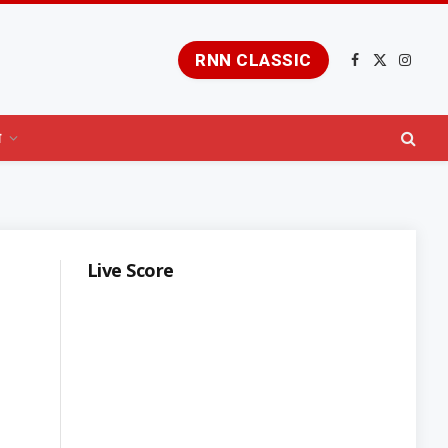
RNN CLASSIC
Facebook
X
Insta
(Twitter)
य
Live Score