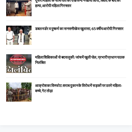
दूसरी महिला के साथ पति को देख पत्नी ने खोया आपा, विवाद के बाद की
हत्या, आरोपी महिला गिरफ्तार
डबल मर्डर व दुष्कर्म का सनसनीखेज खुलासा, 65 वर्षीय आरोपी गिरफ्तार
महिला शिक्षिकाओं से बदसलूकी: जांच में खुली पोल, प्रभारी प्रधान पाठक
निलंबित
आक्रोश का विस्फोट: शराब दुकान के विरोध में सड़कों पर उतरे महिला-
बच्चे, गेट तोड़ा