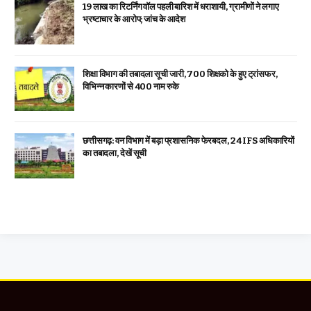
19 लाख का रिटर्निंग वॉल पहली बारिश में धराशायी, ग्रामीणों ने लगाए
भ्रष्टाचार के आरोप; जांच के आदेश
शिक्षा विभाग की तबादला सूची जारी, 700 शिक्षको के हुए ट्रांसफर,
विभिन्न कारणों से 400 नाम रुके
छत्तीसगढ़: वन विभाग में बड़ा प्रशासनिक फेरबदल, 24 IFS अधिकारियों
का तबादला, देखें सूची