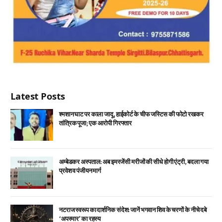
Latest Posts
श्मशान घाट पर काला जादू, हाईकोर्ट के चीफ जस्टिस की फोटो रखकर
तांत्रिक पूजा; एक आरोपी गिरफ्तार
अम्बेडकर अस्पताल: अब इमरजेंसी मरीजों की सीधे होगी एंट्री, बदला गया
प्रवेश व पंजीयन मार्ग
नटराज स्वरूप का दार्शनिक संदेश: जानें भगवान शिव के चरणों के नीचे दबे
‘अपस्मार’ का रहस्य