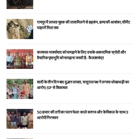
रायपुर में लापता युवक की लाश मिलने से हड़कंप, हत्या की आशंका; सीमेंट
पाइप में मिला शव
कल्चरल मार्क्सवाद को समझने के लिए उसके अकादमिक स्रोतों और
वैचारिक पृष्ठभूमि को समझना जरूरी है- कैलाशचंद्र
शादी के तीन दिन बाद दुल्हन लापता, ससुराल पक्ष ने लगाया धोखाधड़ी का
आरोप; SP से शिकायत
₹50 हजार की ठगी का प्लान फेल! काले कागज और केमिकल के साथ 3
आरोपी गिरफ्तार