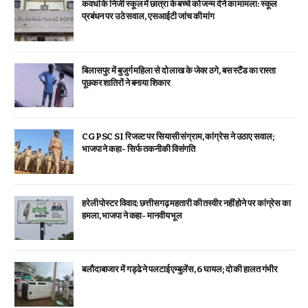
कवर्धा के निजी स्कूल में छात्रा के बच्चे को जन्म देने का मामला: स्कूल
प्रबंधन पर उठे सवाल, एसआईटी जांच की मांग
बिलासपुर में बुजुर्ग महिला से दो लाख के जेवर ठगे, बस स्टैंड का रास्ता
पूछकर शातिरों ने बनाया शिकार
CGPSC SI रिजल्ट पर सियासी संग्राम, कांग्रेस ने उठाए सवाल;
भाजपा ने कहा- सिर्फ तकनीकी विसंगति
हरेली पोस्टर विवाद: छत्तीसगढ़ महतारी की तस्वीर नहीं होने पर कांग्रेस का
हमला, भाजपा ने कहा- मानवीय भूल
बलौदाबाजार में गड्ढे ने पलटाई एम्बुलेंस, 6 घायल; दो की हालत गंभीर