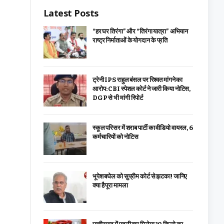
Latest Posts
“हर घर तिरंगा” और “तिरंगा यात्रा” अभियान
राष्ट्र निर्माताओं के योगदान के प्रति
ट्रेनी IPS राहुल बंसल पर रिश्वत मांगने का
आरोप: CBI स्पेशल कोर्ट ने जारी किया नोटिस,
DGP से भी मांगी रिपोर्ट
स्कूल परिसर में शराब पार्टी का वीडियो वायरल, 6
कर्मचारियों को नोटिस
भूपेश बघेल को सुप्रीम कोर्ट से झटका! जानिए
क्या है पूरा मामला