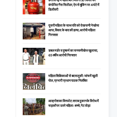
छत्तीसगढ़ में पहली बार मिलेगा 10 किलो का
कंपोजिट गैस सिलेंडर, ऐप से बुकिंग पर 4 घंटे में
डिलीवरी
दूसरी महिला के साथ पति को देख पत्नी ने खोया
आपा, विवाद के बाद की हत्या, आरोपी महिला
गिरफ्तार
डबल मर्डर व दुष्कर्म का सनसनीखेज खुलासा,
65 वर्षीय आरोपी गिरफ्तार
महिला शिक्षिकाओं से बदसलूकी: जांच में खुली
पोल, प्रभारी प्रधान पाठक निलंबित
आक्रोश का विस्फोट: शराब दुकान के विरोध में
सड़कों पर उतरे महिला-बच्चे, गेट तोड़ा