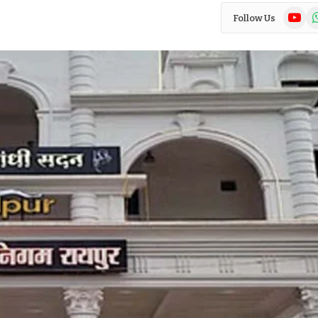
YouTub
Wh
Follow Us