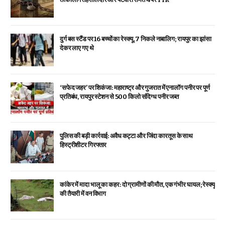
दुर्ग बस स्टैंड पर 16 बच्चों का रेस्क्यू, 7 निकले नाबालिग; रायपुर का झांसा
देकर लाए गए थे
‘सफेद जहर’ पर शिकंजा: महाराष्ट्र और गुजरात में एनालॉग पनीर पर पूर्ण
प्रतिबंध, रायपुर स्टेशन से 500 किलो संदिग्ध पनीर जब्त
पुलिस की बड़ी कार्रवाई: अवैध कट्टा और जिंदा कारतूस के साथ
हिस्ट्रीशीटर गिरफ्तार
कांकेर में मादा भालू का कहर: दो ग्रामीणों की मौत, एक गंभीर घायल; रेस्क्यू
की तैयारी में वन विभाग