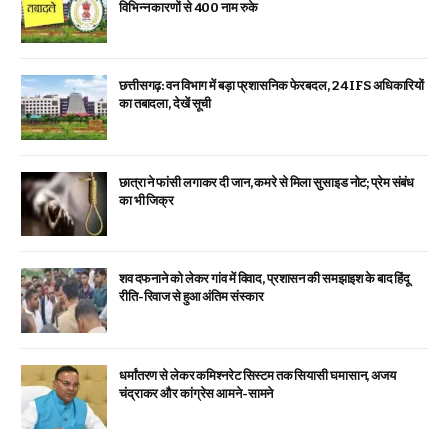
विभिन्न कारणों से 400 नाम रुके
छत्तीसगढ़: वन विभाग में बड़ा प्रशासनिक फेरबदल, 24 IFS अधिकारियों
का तबादला, देखें सूची
छात्रा ने फांसी लगाकर दी जान, कमरे से मिला सुसाइड नोट; प्रेम संबंध
का भी जिक्र
शव दफनाने को लेकर गांव में विवाद, प्रशासन की समझाइश के बाद हिंदू
रीति-रिवाज से हुआ अंतिम संस्कार
धर्मांतरण से लेकर कमिश्नरेट सिस्टम तक सियासी घमासान, अजय
चंद्राकर और कांग्रेस आमने-सामने