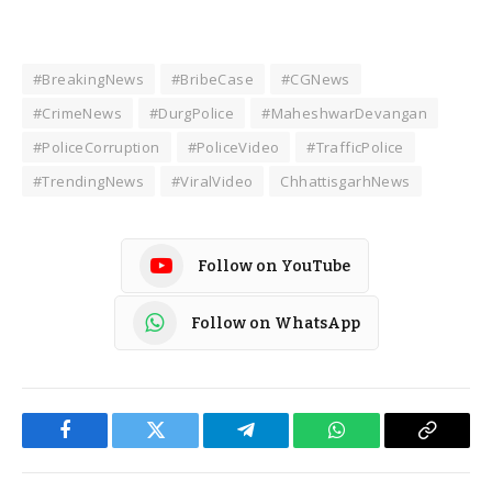
#BreakingNews
#BribeCase
#CGNews
#CrimeNews
#DurgPolice
#MaheshwarDevangan
#PoliceCorruption
#PoliceVideo
#TrafficPolice
#TrendingNews
#ViralVideo
ChhattisgarhNews
Follow on YouTube
Follow on WhatsApp
Facebook
Twitter
Telegram
WhatsApp
Copy
Link