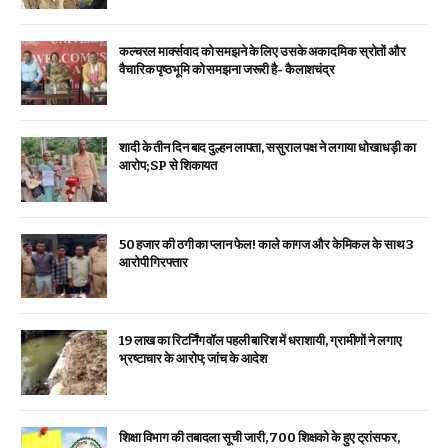
कल्चरल मार्क्सवाद को समझने के लिए उसके अकादमिक स्रोतों और
वैचारिक पृष्ठभूमि को समझना जरूरी है- कैलाशचंद्र
शादी के तीन दिन बाद दुल्हन लापता, ससुराल पक्ष ने लगाया धोखाधड़ी का
आरोप; SP से शिकायत
₹50 हजार की ठगी का प्लान फेल! काले कागज और केमिकल के साथ 3
आरोपी गिरफ्तार
19 लाख का रिटर्निंग वॉल पहली बारिश में धराशायी, ग्रामीणों ने लगाए
भ्रष्टाचार के आरोप; जांच के आदेश
शिक्षा विभाग की तबादला सूची जारी, 700 शिक्षको के हुए ट्रांसफर,