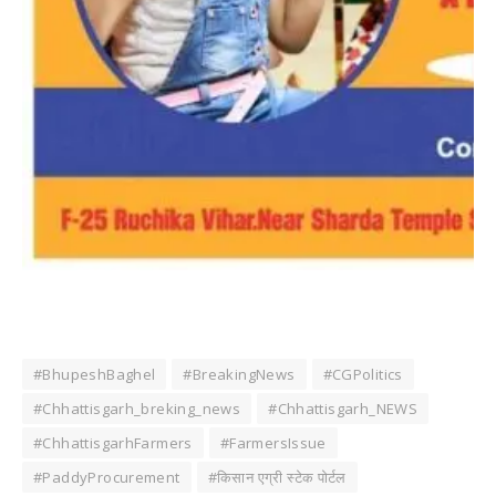
#BhupeshBaghel
#BreakingNews
#CGPolitics
#Chhattisgarh_breking_news
#Chhattisgarh_NEWS
#ChhattisgarhFarmers
#FarmersIssue
#PaddyProcurement
#किसान एग्री स्टेक पोर्टल