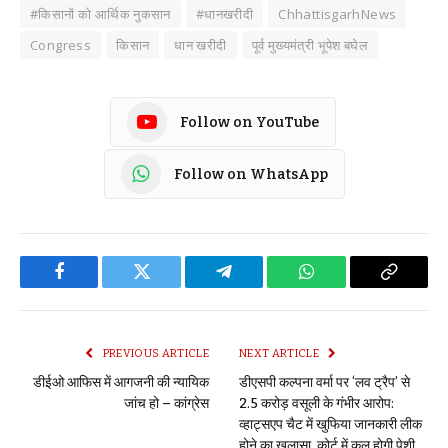
#किसानों को आर्थिक नुकसान
#धानखरीदी
ChhattisgarhNews
Congress
किसान
धान खरीदी
पूर्व मुख्यमंत्री भूपेश बघेल
Follow on YouTube
Follow on WhatsApp
Facebook
Twitter
Telegram
WhatsApp
Copy
Link
PREVIOUS ARTICLE
NEXT ARTICLE
डीईओ आफिस में आगजनी की न्यायिक
डीएसपी कल्पना वर्मा पर ‘लव ट्रैप’ से
जांच हो – कांग्रेस
2.5 करोड़ वसूली के गंभीर आरोप:
व्हाट्सएप चैट में खुफिया जानकारी लीक
होने का खुलासा, कोर्ट में कल होगी पेशी