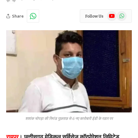
YouTube
WhatsAp
Share
Follow Us
शशांक चोपड़ा की रिमांड पूछताछ से 6 नए कारोबारी ईडी के रडार पर
रायपुर
। छत्तीसगढ़ मेडिकल सर्विसेज कॉरपोरेशन लिमिटेड