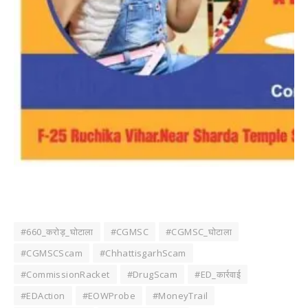
#660_करोड़_घोटाला
#CGMSC
#CGMSC_घोटाला
#CGMSCScam
#ChhattisgarhScam
#CommissionRacket
#DrugScam
#ED_कार्रवाई
#EDAction
#EOWProbe
#MoneyTrail