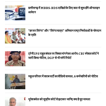
छत्तीसगढ़ में MBBS-BDS दाखिले के लिए कल से शुरू होंगे ऑनलाइन
आवेदन
“हर घर तिरंगा” और “तिरंगा यात्रा” अभियान राष्ट्र निर्माताओं के योगदान
के प्रति
ट्रेनी IPS राहुल बंसल पर रिश्वत मांगने का आरोप: CBI स्पेशल कोर्ट ने
जारी किया नोटिस, DGP से भी मांगी रिपोर्ट
स्कूल परिसर में शराब पार्टी का वीडियो वायरल, 6 कर्मचारियों को नोटिस
भूपेश बघेल को सुप्रीम कोर्ट से झटका! जानिए क्या है पूरा मामला