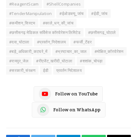
#ReagentScam
#ShellCompanies
#TenderManipulation
#ईओडब्ल्यू_जांच
#ईडी_जांच
#कमीशन_सिस्टम
#काले_धन_की_जांच
#छत्तीसगढ़ मेडिकल सर्विसेज कॉरपोरेशन लिमिटेड
#छत्तीसगढ़_घोटाले
#दवा_घोटाला
#प्रवर्तन_निदेशालय
#फर्जी_टेंडर
#बड़े_अधिकारी_कटघरे_में
#भ्रष्टाचार_का_जाल
#मोक्षित_कॉरपोरेशन
#रायपुर_जेल
#रीएजेंट_खरीदी_घोटाला
#शशांक_चोपड़ा
#सरकारी_संरक्षण
ईडी
प्रवर्तन निदेशालय
Follow on YouTube
Follow on WhatsApp