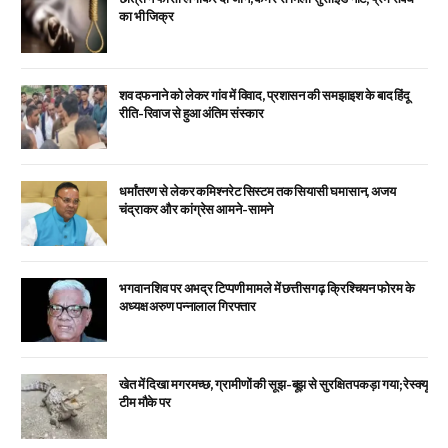
का भी जिक्र
शव दफनाने को लेकर गांव में विवाद, प्रशासन की समझाइश के बाद हिंदू
रीति-रिवाज से हुआ अंतिम संस्कार
धर्मांतरण से लेकर कमिश्नरेट सिस्टम तक सियासी घमासान, अजय
चंद्राकर और कांग्रेस आमने-सामने
भगवान शिव पर अभद्र टिप्पणी मामले में छत्तीसगढ़ क्रिश्चियन फोरम के
अध्यक्ष अरुण पन्नालाल गिरफ्तार
खेत में दिखा मगरमच्छ, ग्रामीणों की सूझ-बूझ से सुरक्षित पकड़ा गया; रेस्क्यू
टीम मौके पर