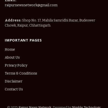
Email:
raipurnewsnetwork@gmail.com
Address:
Shop No. 17, Mahila Samridhi Bazar, Budeswer
Chowk, Raipur, Chhattisgarh
IMPORTANT PAGES
Home
About Us
Privacy Policy
Terms & Conditions
Disclaimer
Contact Us
© 2025
Raipur News Network
. Designed by
Nimble Technology
.