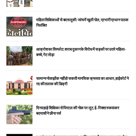
महिला शिक्षिकाओं से बदसलूकी: जांच में खुली पोल, प्रभारी प्रधान पाठक
निलंबित
आक्रोश का विस्फोट: शराब दुकान के विरोध में सड़कों पर उतरे महिला-
बच्चे, गेट तोड़ा
सामान्य नोकझोंक नहीं हो सकती मानसिक क्रूरता का आधार, हाईकोर्ट ने
रद्द की तलाक की डिक्री
दिनदहाड़े शिक्षिका से पिस्टल की नोक पर लूट, ई-रिक्शा रुकवाकर
बदमाशों ने छीना पर्स