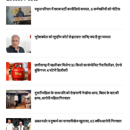
स्कूल परिसर में शराब पार्टी का वीडियो वायरल, 6 कर्मचारियों को नोटिस
भूपेश बघेल को सुप्रीम कोर्ट से झटका! जानिए क्या है पूरा मामला
छत्तीसगढ़ में पहली बार मिलेगा 10 किलो का कंपोजिट गैस सिलेंडर, ऐप से
बुकिंग पर 4 घंटे में डिलीवरी
दूसरी महिला के साथ पति को देख पत्नी ने खोया आपा, विवाद के बाद की
हत्या, आरोपी महिला गिरफ्तार
डबल मर्डर व दुष्कर्म का सनसनीखेज खुलासा, 65 वर्षीय आरोपी गिरफ्तार