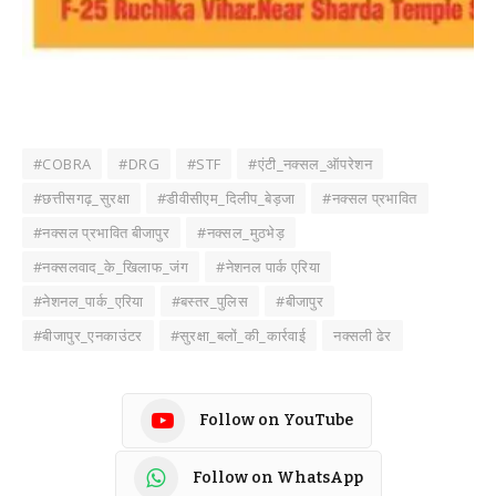
#COBRA
#DRG
#STF
#एंटी_नक्सल_ऑपरेशन
#छत्तीसगढ़_सुरक्षा
#डीवीसीएम_दिलीप_बेड़जा
#नक्सल प्रभावित
#नक्सल प्रभावित बीजापुर
#नक्सल_मुठभेड़
#नक्सलवाद_के_खिलाफ_जंग
#नेशनल पार्क एरिया
#नेशनल_पार्क_एरिया
#बस्तर_पुलिस
#बीजापुर
#बीजापुर_एनकाउंटर
#सुरक्षा_बलों_की_कार्रवाई
नक्सली ढेर
Follow on YouTube
Follow on WhatsApp