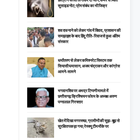
छात्रा ने फांसी लगाकर दी जान, कमरे से मिला
सुसाइड नोट; प्रेम संबंध का भी जिक्र
शव दफनाने को लेकर गांव में विवाद, प्रशासन की
समझाइश के बाद हिंदू रीति-रिवाज से हुआ अंतिम
संस्कार
धर्मांतरण से लेकर कमिश्नरेट सिस्टम तक
सियासी घमासान, अजय चंद्राकर और कांग्रेस
आमने-सामने
भगवान शिव पर अभद्र टिप्पणी मामले में
छत्तीसगढ़ क्रिश्चियन फोरम के अध्यक्ष अरुण
पन्नालाल गिरफ्तार
खेत में दिखा मगरमच्छ, ग्रामीणों की सूझ-बूझ से
सुरक्षित पकड़ा गया; रेस्क्यू टीम मौके पर