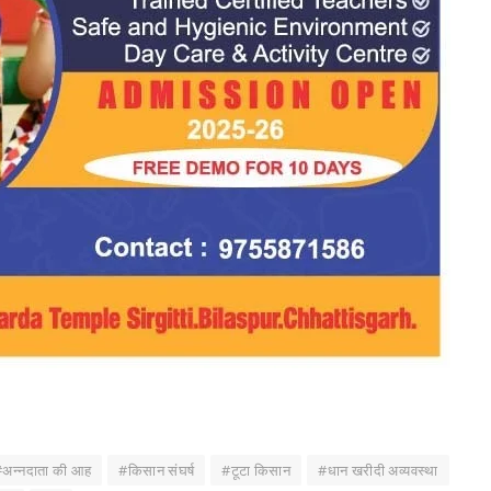
#अन्नदाता की आह
#किसान संघर्ष
#टूटा किसान
#धान खरीदी अव्यवस्था