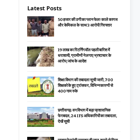
Latest Posts
₹50 हजार की ठगी का प्लान फेल! काले कागज
और केमिकल के साथ 3 आरोपी गिरफ्तार
19 लाख का रिटर्निंग वॉल पहली बारिश में
धराशायी, ग्रामीणों ने लगाए भ्रष्टाचार के
आरोप; जांच के आदेश
शिक्षा विभाग की तबादला सूची जारी, 700
शिक्षको के हुए ट्रांसफर, विभिन्न कारणों से
400 नाम रुके
छत्तीसगढ़: वन विभाग में बड़ा प्रशासनिक
फेरबदल, 24 IFS अधिकारियों का तबादला,
देखें सूची