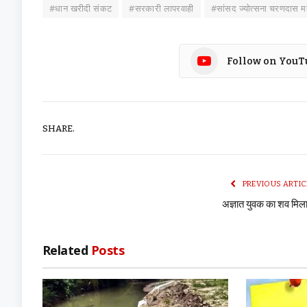
#धान खरीदी संकट
#सरकारी लापरवाही
#सांसद ज्योत्सना चरणदास म
Follow on YouT
SHARE.
PREVIOUS ARTIC
अज्ञात युवक का शव मि
Related
Posts