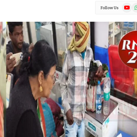
YouTub
Wh
Follow Us