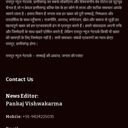
Contact Us
News Editor:
Pankaj Vishwakarma
Mobile:
+91-9424225035
Email:
raipurnewsnetwork@gmail.com
Address:
Shop No. 17, Mahila Samridhi Bazar, Budeswer
Chowk, Raipur, Chhattisgarh
IMPORTANT PAGES