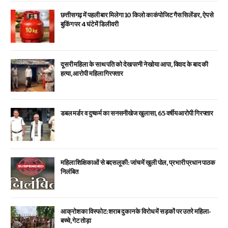
छत्तीसगढ़ में पहली बार मिलेगा 10 किलो का कंपोजिट गैस सिलेंडर, ऐप से
बुकिंग पर 4 घंटे में डिलीवरी
दूसरी महिला के साथ पति को देख पत्नी ने खोया आपा, विवाद के बाद की
हत्या, आरोपी महिला गिरफ्तार
डबल मर्डर व दुष्कर्म का सनसनीखेज खुलासा, 65 वर्षीय आरोपी गिरफ्तार
महिला शिक्षिकाओं से बदसलूकी: जांच में खुली पोल, प्रभारी प्रधान पाठक
निलंबित
आक्रोश का विस्फोट: शराब दुकान के विरोध में सड़कों पर उतरे महिला-
बच्चे, गेट तोड़ा