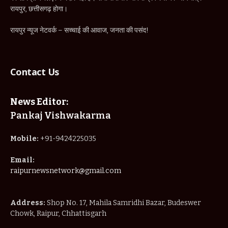
News Editor:
Pankaj Vishwakarma
Mobile:
+91-9424225035
Email:
raipurnewsnetwork@gmail.com
Address:
Shop No. 17, Mahila Samridhi Bazar, Budeswer
Chowk, Raipur, Chhattisgarh
IMPORTANT PAGES
Home
About Us
Privacy Policy
Terms & Conditions