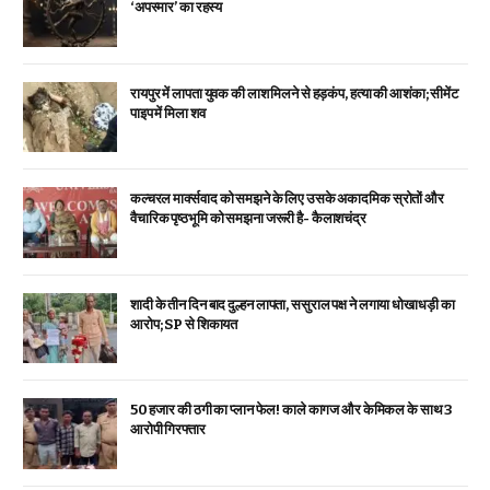
‘अपस्मार’ का रहस्य
रायपुर में लापता युवक की लाश मिलने से हड़कंप, हत्या की आशंका; सीमेंट
पाइप में मिला शव
कल्चरल मार्क्सवाद को समझने के लिए उसके अकादमिक स्रोतों और
वैचारिक पृष्ठभूमि को समझना जरूरी है- कैलाशचंद्र
शादी के तीन दिन बाद दुल्हन लापता, ससुराल पक्ष ने लगाया धोखाधड़ी का
आरोप; SP से शिकायत
₹50 हजार की ठगी का प्लान फेल! काले कागज और केमिकल के साथ 3
आरोपी गिरफ्तार