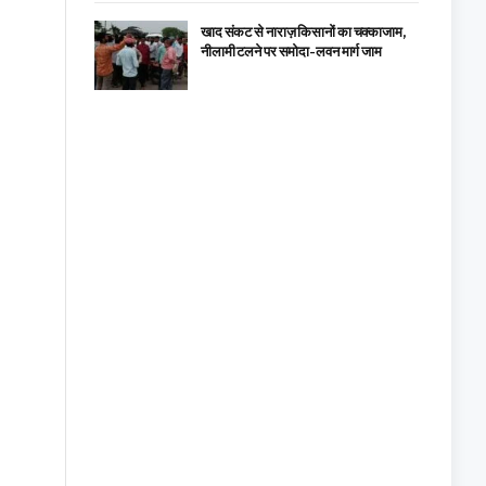
खाद संकट से नाराज़ किसानों का चक्काजाम,
नीलामी टलने पर समोदा-लवन मार्ग जाम