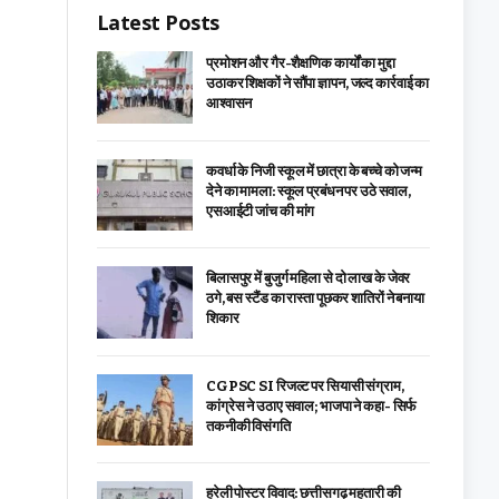
Latest Posts
प्रमोशन और गैर-शैक्षणिक कार्यों का मुद्दा
उठाकर शिक्षकों ने सौंपा ज्ञापन, जल्द कार्रवाई का
आश्वासन
कवर्धा के निजी स्कूल में छात्रा के बच्चे को जन्म
देने का मामला: स्कूल प्रबंधन पर उठे सवाल,
एसआईटी जांच की मांग
बिलासपुर में बुजुर्ग महिला से दो लाख के जेवर
ठगे, बस स्टैंड का रास्ता पूछकर शातिरों ने बनाया
शिकार
CGPSC SI रिजल्ट पर सियासी संग्राम,
कांग्रेस ने उठाए सवाल; भाजपा ने कहा- सिर्फ
तकनीकी विसंगति
हरेली पोस्टर विवाद: छत्तीसगढ़ महतारी की