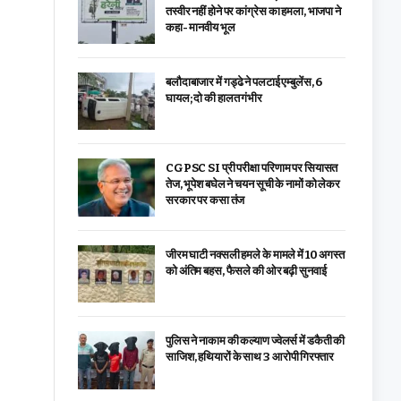
तस्वीर नहीं होने पर कांग्रेस का हमला, भाजपा ने
कहा- मानवीय भूल
बलौदाबाजार में गड्ढे ने पलटाई एम्बुलेंस, 6
घायल; दो की हालत गंभीर
CGPSC SI प्री परीक्षा परिणाम पर सियासत
तेज, भूपेश बघेल ने चयन सूची के नामों को लेकर
सरकार पर कसा तंज
जीरम घाटी नक्सली हमले के मामले में 10 अगस्त
को अंतिम बहस, फैसले की ओर बढ़ी सुनवाई
पुलिस ने नाकाम की कल्याण ज्वेलर्स में डकैती की
साजिश, हथियारों के साथ 3 आरोपी गिरफ्तार