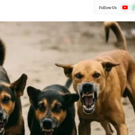
YouTub
Wh
Follow Us