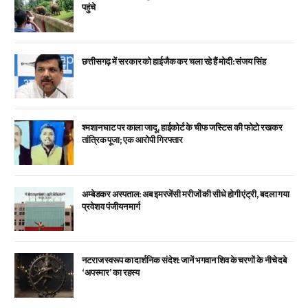
पहुंचे
छत्तीसगढ़ में सरकार को हाईजैक कर चला रहे हैं मोदी: संजय सिंह
श्मशान घाट पर काला जादू, हाईकोर्ट के चीफ जस्टिस की फोटो रखकर
तांत्रिक पूजा; एक आरोपी गिरफ्तार
अम्बेडकर अस्पताल: अब इमरजेंसी मरीजों की सीधे होगी एंट्री, बदला गया
प्रवेश व पंजीयन मार्ग
नटराज स्वरूप का दार्शनिक संदेश: जानें भगवान शिव के चरणों के नीचे दबे
‘अपस्मार’ का रहस्य