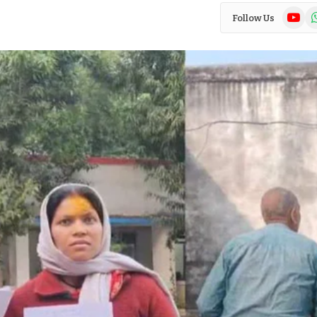
YouTub
Wh
Follow Us