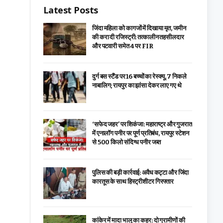
Latest Posts
जिंदा महिला को कागजों में दिखाया मृत, जमीन
की करा दी रजिस्ट्री: तत्कालीन तहसीलदार
और पटवारी समेत 4 पर FIR
दुर्ग बस स्टैंड पर 16 बच्चों का रेस्क्यू, 7 निकले
नाबालिग; रायपुर का झांसा देकर लाए गए थे
‘सफेद जहर’ पर शिकंजा: महाराष्ट्र और गुजरात
में एनालॉग पनीर पर पूर्ण प्रतिबंध, रायपुर स्टेशन
से 500 किलो संदिग्ध पनीर जब्त
पुलिस की बड़ी कार्रवाई: अवैध कट्टा और जिंदा
कारतूस के साथ हिस्ट्रीशीटर गिरफ्तार
कांकेर में मादा भालू का कहर: दो ग्रामीणों की