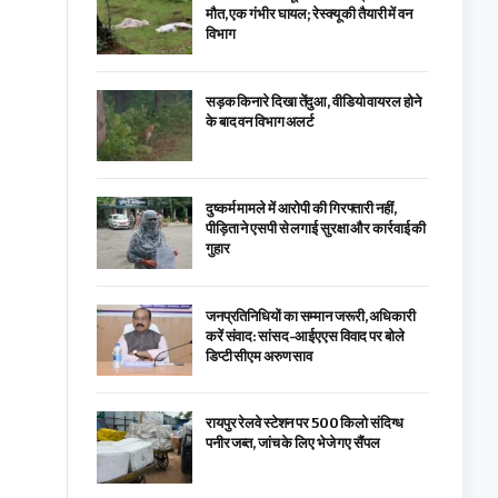
मौत, एक गंभीर घायल; रेस्क्यू की तैयारी में वन
विभाग
सड़क किनारे दिखा तेंदुआ, वीडियो वायरल होने
के बाद वन विभाग अलर्ट
दुष्कर्म मामले में आरोपी की गिरफ्तारी नहीं,
पीड़िता ने एसपी से लगाई सुरक्षा और कार्रवाई की
गुहार
जनप्रतिनिधियों का सम्मान जरूरी, अधिकारी
करें संवाद: सांसद-आईएएस विवाद पर बोले
डिप्टी सीएम अरुण साव
रायपुर रेलवे स्टेशन पर 500 किलो संदिग्ध
पनीर जब्त, जांच के लिए भेजे गए सैंपल