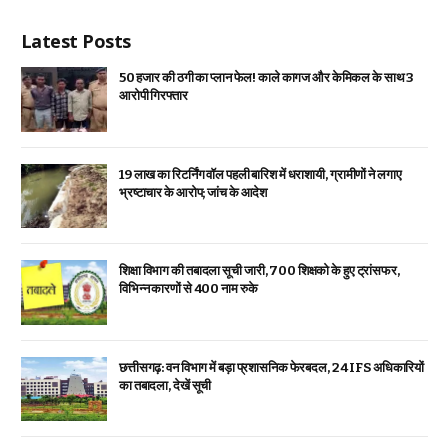
Latest Posts
₹50 हजार की ठगी का प्लान फेल! काले कागज और केमिकल के साथ 3
आरोपी गिरफ्तार
19 लाख का रिटर्निंग वॉल पहली बारिश में धराशायी, ग्रामीणों ने लगाए
भ्रष्टाचार के आरोप; जांच के आदेश
शिक्षा विभाग की तबादला सूची जारी, 700 शिक्षको के हुए ट्रांसफर,
विभिन्न कारणों से 400 नाम रुके
छत्तीसगढ़: वन विभाग में बड़ा प्रशासनिक फेरबदल, 24 IFS अधिकारियों
का तबादला, देखें सूची