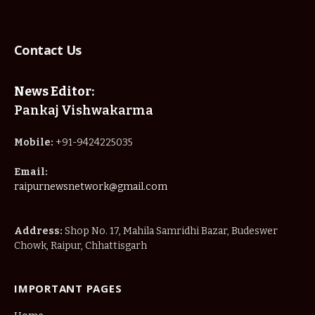
Mobile:
+91-9424225035
Email:
raipurnewsnetwork@gmail.com
Address:
Shop No. 17, Mahila Samridhi Bazar, Budeswer
Chowk, Raipur, Chhattisgarh
IMPORTANT PAGES
Home
About Us
Privacy Policy
Terms & Conditions
Disclaimer
Contact Us