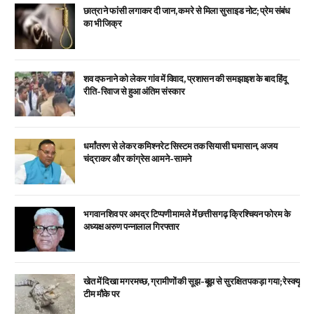
छात्रा ने फांसी लगाकर दी जान, कमरे से मिला सुसाइड नोट; प्रेम संबंध
का भी जिक्र
शव दफनाने को लेकर गांव में विवाद, प्रशासन की समझाइश के बाद हिंदू
रीति-रिवाज से हुआ अंतिम संस्कार
धर्मांतरण से लेकर कमिश्नरेट सिस्टम तक सियासी घमासान, अजय
चंद्राकर और कांग्रेस आमने-सामने
भगवान शिव पर अभद्र टिप्पणी मामले में छत्तीसगढ़ क्रिश्चियन फोरम के
अध्यक्ष अरुण पन्नालाल गिरफ्तार
खेत में दिखा मगरमच्छ, ग्रामीणों की सूझ-बूझ से सुरक्षित पकड़ा गया; रेस्क्यू
टीम मौके पर