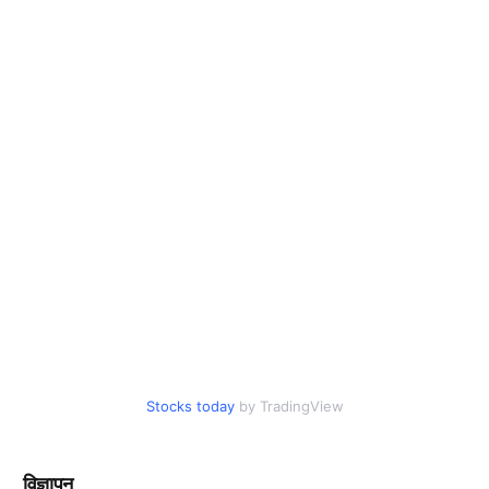
Stocks today
by TradingView
विज्ञापन